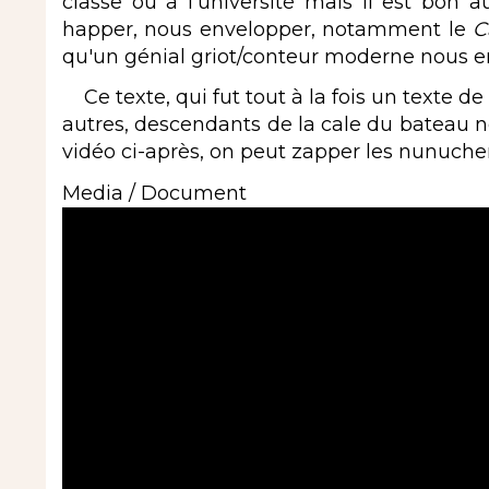
classe ou à l'université mais il est bon a
happer, nous envelopper, notamment le
C
qu'un génial griot/conteur moderne nous en
Ce texte, qui fut tout à la fois un texte de
autres, descendants de la cale du bateau né
vidéo ci-après, on peut zapper les nunuche
Media / Document