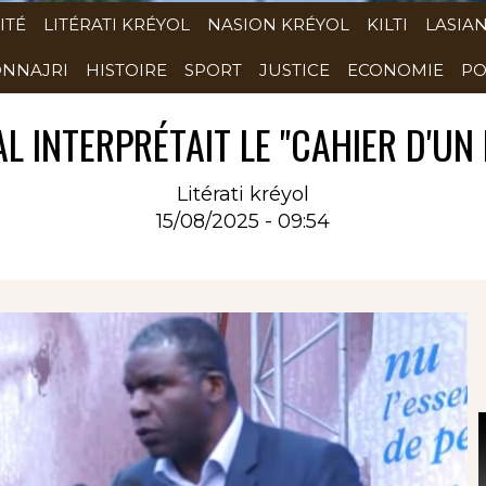
ITÉ
LITÉRATI KRÉYOL
NASION KRÉYOL
KILTI
LASIA
NNAJRI
HISTOIRE
SPORT
JUSTICE
ECONOMIE
PO
 INTERPRÉTAIT LE "CAHIER D'UN
Litérati kréyol
15/08/2025 - 09:54