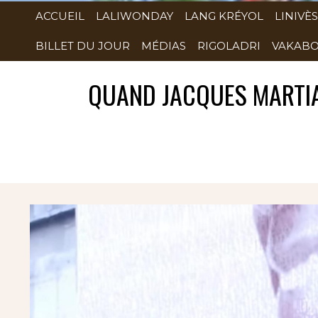
ACCUEIL
LALIWONDAY
LANG KRÉYOL
LINIVÈS
BILLET DU JOUR
MÉDIAS
RIGOLADRI
VAKABO
QUAND JACQUES MARTIAL
Rubrique