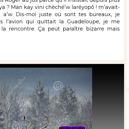
-ya ? Man kay vini chèché’w laréyopô ! m’avait-
èt a’w. Dis-moi juste où sont tes bureaux, je
 l’avion qui quittait la Guadeloupe, je me
 la rencontre. Ça peut paraître bizarre mais