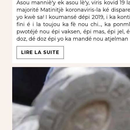
Asou manniè'y ek asou lè'y, viris kovid 19 
majorité Matinitjè koronaviris-la ké disp
yo kwè sa! I koumansé dépi 2019, i ka konti
fini é i la toujou ka fè nou chi..., ka pon
pwotéjé nou épi vaksen, épi mas, épi jel, 
doz, dé doz épi yo ka mandé nou atjelman
LIRE LA SUITE