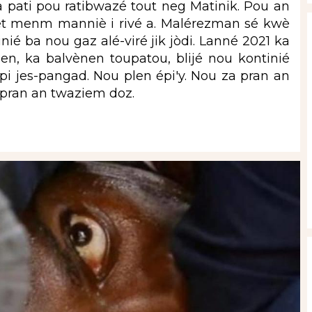
la pati pou ratibwazé tout neg Matinik. Pou an
aret menm manniè i rivé a. Malérezman sé kwè
nié ba nou gaz alé-viré jik jòdi. Lanné 2021 ka
mlen, ka balvènen toupatou, blijé nou kontinié
épi jes-pangad. Nou plen épi'y. Nou za pran an
 pran an twaziem doz.