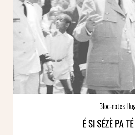
Bloc-notes H
É SI SÉZÈ PA T