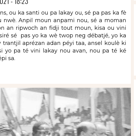
021 - 18:23
, ou ka santi ou pa lakay ou, sé pa pas ka fè
, ou nwè. Anpil moun anpami nou, sé a moman
 an ripwoch an fidji tout moun, kisa ou vini
Asiré sé pas yo ka wè twop neg débatjé, yo ka
 trantjil aprézan adan péyi taa, ansel koulè ki
si yo pa té vini lakay nou avan, nou pa té ké
épi sa.