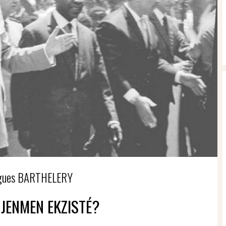
ugues BARTHELERY
É JENMEN EKZISTÉ?