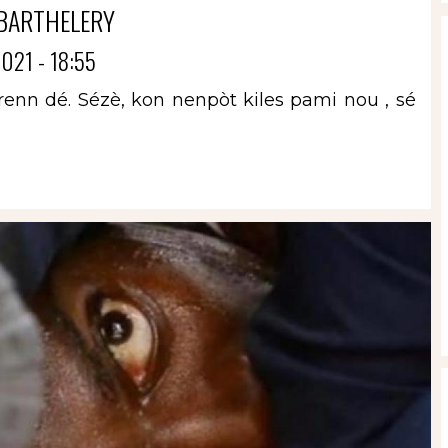
BARTHELERY
021 - 18:55
renn dé. Sézè, kon nenpòt kiles pami nou , sé