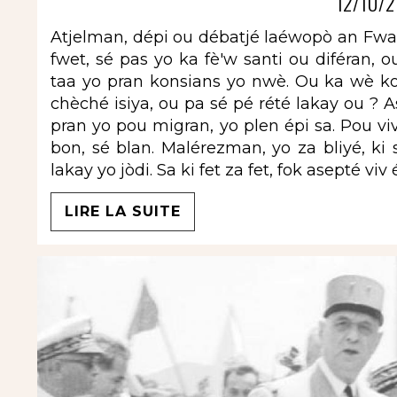
12/10/2
Atjelman, dépi ou débatjé laéwopò an Fwans
fwet, sé pas yo ka fè'w santi ou diféran
taa yo pran konsians yo nwè. Ou ka wè kon
chèché isiya, ou pa sé pé rété lakay ou ? 
pran yo pou migran, yo plen épi sa. Pou viv
bon, sé blan. Malérezman, yo za bliyé, ki 
lakay yo jòdi. Sa ki fet za fet, fok asepté viv 
LIRE LA SUITE