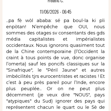
Frédéric C.
11/06/2026 - 06:45
...pa fè wòl ababa: sé pa boul-la ki pli
enpòtan! N’empêche que OUI, nous
sommes des otages sv consentants des gds
média capitalistes et impérialistes
occidentaux. Nous ignorons quasiment tout
de la Chine contemporaine (l’Occident la
craint à tous points de vue, donc organise
l’omerta) sauf les poncifs classiques sur la
"Sinafrique", le "Péril Jaune" et autres
imbécilités tjrs eurocentristes et racistes ! Et
c’est à peu près pareil pour l’Inde, encore
plus peuplée... Or on ne peut plus
décemment (je veux dire "NOUS", pays
"atypiques" du Sud) ignorer des pays qui
représentent chacun le quart ou le 5è de