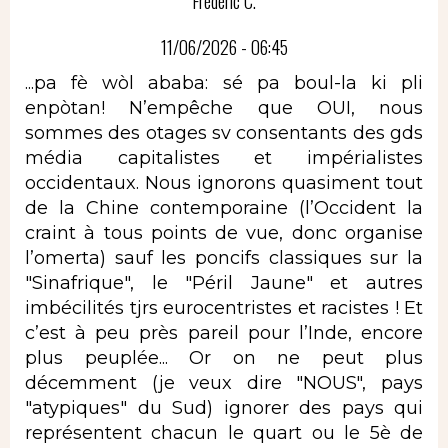
Frédéric C.
11/06/2026 - 06:45
...pa fè wòl ababa: sé pa boul-la ki pli
enpòtan! N’empêche que OUI, nous
sommes des otages sv consentants des gds
média capitalistes et impérialistes
occidentaux. Nous ignorons quasiment tout
de la Chine contemporaine (l’Occident la
craint à tous points de vue, donc organise
l’omerta) sauf les poncifs classiques sur la
"Sinafrique", le "Péril Jaune" et autres
imbécilités tjrs eurocentristes et racistes ! Et
c’est à peu près pareil pour l’Inde, encore
plus peuplée... Or on ne peut plus
décemment (je veux dire "NOUS", pays
"atypiques" du Sud) ignorer des pays qui
représentent chacun le quart ou le 5è de