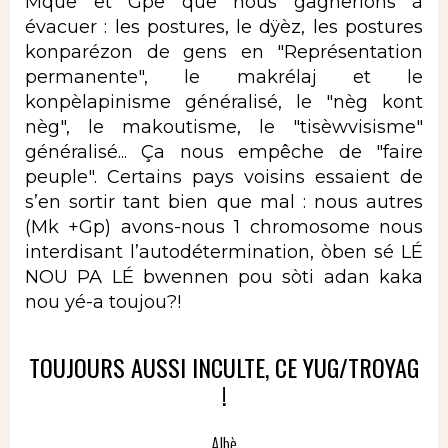
Mque et Gpe que nous gagnerions à
évacuer : les postures, le dÿèz, les postures
konparézon de gens en "Représentation
permanente", le makrélaj et le
konpèlapinisme généralisé, le "nèg kont
nèg", le makoutisme, le "tisèwvisisme"
généralisé... Ça nous empêche de "faire
peuple". Certains pays voisins essaient de
s’en sortir tant bien que mal : nous autres
(Mk +Gp) avons-nous 1 chromosome nous
interdisant l’autodétermination, òben sé LÉ
NOU PA LÉ bwennen pou sòti adan kaka
nou yé-a toujou?!
TOUJOURS AUSSI INCULTE, CE YUG/TROYAG
!
Albè