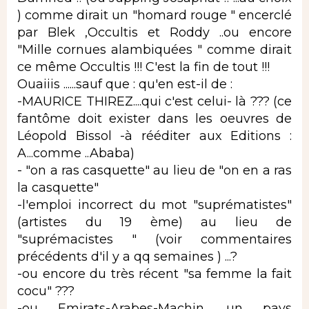
) comme dirait un "homard rouge " encerclé
par Blek ,Occultis et Roddy ..ou encore
"Mille cornues alambiquées " comme dirait
ce même Occultis !!! C'est la fin de tout !!!
Ouaiiis ......sauf que : qu'en est-il de :
-MAURICE THIREZ....qui c'est celui- là ??? (ce
fantôme doit exister dans les oeuvres de
Léopold Bissol -à rééditer aux Editions :
A...comme ..Ababa)
- "on a ras casquette" au lieu de "on en a ras
la casquette"
-l'emploi incorrect du mot "suprématistes"
(artistes du 19 ème) au lieu de
"suprémacistes " (voir commentaires
précédents d'il y a qq semaines ) ...?
-ou encore du très récent "sa femme la fait
cocu" ???
-ou Emirats-Arabes-Machin ,un pays