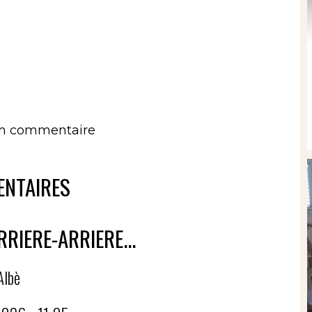
un commentaire
NTAIRES
RRIERE-ARRIERE...
Albè