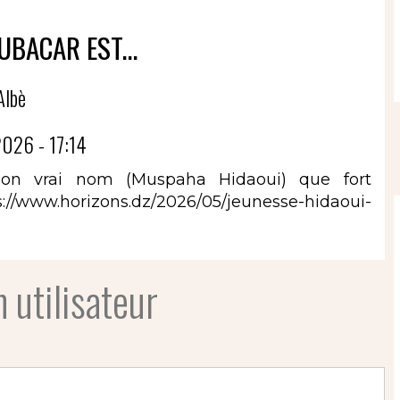
OUBACAR EST...
Albè
026 - 17:14
e son vrai nom (Muspaha Hidaoui) que fort
s://www.horizons.dz/2026/05/jeunesse-hidaoui-
 utilisateur