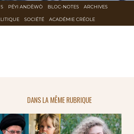
NS
PÉYI ANDÈWÒ
BLOC-NOTES
ARCHIVES
LITIQUE
SOCIÉTÉ
ACADÉMIE CRÉOLE
DANS LA MÊME RUBRIQUE