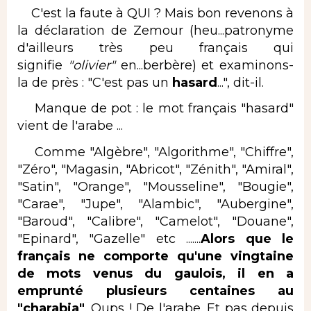
C'est la faute à QUI ? Mais bon revenons à
la déclaration de Zemour (heu...patronyme
d'ailleurs très peu français qui
signifie
"olivier"
en...berbère) et examinons-
la de près : "C'est pas un
hasard
...", dit-il.
Manque de pot : le mot français "hasard"
vient de l'arabe ...
Comme "Algèbre", "Algorithme", "Chiffre",
"Zéro", "Magasin, "Abricot", "Zénith", "Amiral",
"Satin", "Orange", "Mousseline", "Bougie",
"Carae", "Jupe", "Alambic", "Aubergine",
"Baroud", "Calibre", "Camelot", "Douane",
"Epinard", "Gazelle" etc .......
Alors que le
français ne comporte qu'une vingtaine
de mots venus du gaulois, il en a
emprunté plusieurs centaines au
"charabia"
. Oups ! De l'arabe. Et pas depuis