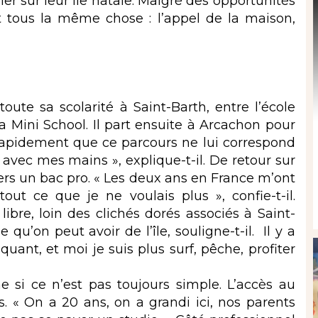
ler sur leur île natale. Malgré des opportunités
t tous la même chose : l’appel de la maison,
 toute sa scolarité à Saint-Barth, entre l’école
la Mini School. Il part ensuite à Arcachon pour
apidement que ce parcours ne lui correspond
r avec mes mains », explique-t-il. De retour sur
 vers un bac pro. « Les deux ans en France m’ont
out ce que je ne voulais plus », confie-t-il.
libre, loin des clichés dorés associés à Saint-
qu’on peut avoir de l’île, souligne-t-il. Il y a
nquant, et moi je suis plus surf, pêche, profiter
me si ce n’est pas toujours simple. L’accès au
. « On a 20 ans, on a grandi ici, nos parents