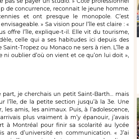
 pas se payer un studio. » Côté professionnel
ucoup de concurrence, reconnait le jeune homme.
cennies et ont presque le monopole. C’est
visageable. » Sa vision pour l’île est claire : «
offre l’île, explique-t-il. Elle vit du tourisme,
fidèle, celle qui a ses habitudes ici depuis des
e Saint-Tropez ou Monaco ne sers à rien. L’île a
e ni oublier d’où on vient et ce qu’on lui doit »,
 part, je cherchais un petit Saint-Barth… mais
r l’île, de la petite section jusqu’à la 3e. Une
 les amis, les animaux. Puis, à l’adolescence,
y arrivais plus vraiment à m’y épanouir, j’avais
rt à Montréal pour finir sa scolarité au lycée
ois ans d’université en communication. « J’ai