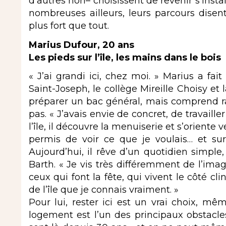
d’autres non– choisissent de revenir s’instal
nombreuses ailleurs, leurs parcours disen
plus fort que tout.
Marius Dufour, 20 ans
Les pieds sur l’île, les mains dans le bois
« J’ai grandi ici, chez moi. » Marius a fait
Saint-Joseph, le collège Mireille Choisy et 
préparer un bac général, mais comprend r
pas. « J’avais envie de concret, de travaille
l’île, il découvre la menuiserie et s’oriente
permis de voir ce que je voulais… et surt
Aujourd’hui, il rêve d’un quotidien simple, 
Barth. « Je vis très différemment de l’image 
ceux qui font la fête, qui vivent le côté cli
de l’île que je connais vraiment. »
Pour lui, rester ici est un vrai choix, mê
logement est l’un des principaux obstacles