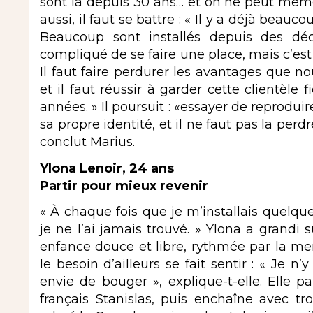
sont là depuis 30 ans… et on ne peut même
aussi, il faut se battre : « Il y a déjà bea
Beaucoup sont installés depuis des dé
compliqué de se faire une place, mais c’est en
Il faut faire perdurer les avantages que nous 
et il faut réussir à garder cette clientèle 
années. » Il poursuit : «essayer de reproduir
sa propre identité, et il ne faut pas la perdr
conclut Marius.
Ylona Lenoir, 24 ans
Partir pour mieux revenir
« À chaque fois que je m’installais quelque
je ne l’ai jamais trouvé. » Ylona a grandi su
enfance douce et libre, rythmée par la mer,
le besoin d’ailleurs se fait sentir : « Je n’
envie de bouger », explique-t-elle. Elle pa
français Stanislas, puis enchaîne avec tr