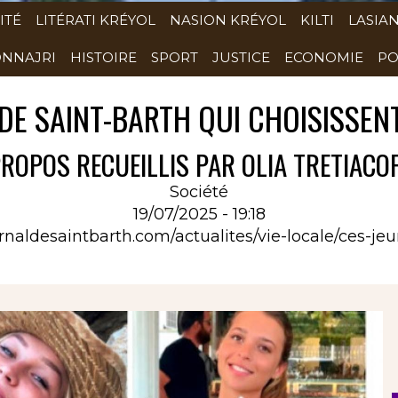
ITÉ
LITÉRATI KRÉYOL
NASION KRÉYOL
KILTI
LASIA
NNAJRI
HISTOIRE
SPORT
JUSTICE
ECONOMIE
PO
DE SAINT-BARTH QUI CHOISISSEN
ROPOS RECUEILLIS PAR OLIA TRETIACO
Société
19/07/2025 - 19:18
rnaldesaintbarth.com/actualites/vie-locale/ces-je