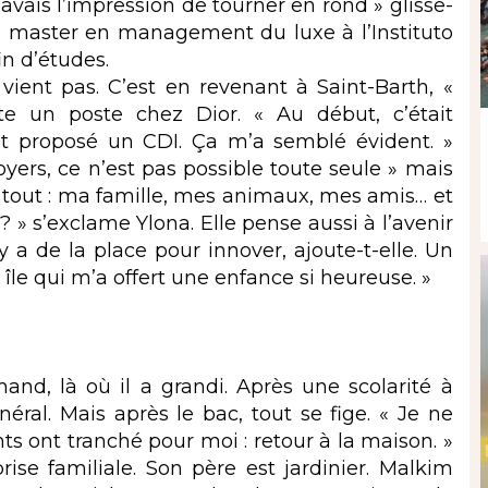
avais l’impression de tourner en rond » glisse-
 un master en management du luxe à l’Instituto
in d’études.
vient pas. C’est en revenant à Saint-Barth, «
te un poste chez Dior. « Au début, c’était
’ont proposé un CDI. Ça m’a semblé évident. »
loyers, ce n’est pas possible toute seule » mais
j’ai tout : ma famille, mes animaux, mes amis… et
? » s’exclame Ylona. Elle pense aussi à l’avenir
 y a de la place pour innover, ajoute-t-elle. Un
 île qui m’a offert une enfance si heureuse. »
nd, là où il a grandi. Après une scolarité à
néral. Mais après le bac, tout se fige. « Je ne
nts ont tranché pour moi : retour à la maison. »
prise familiale. Son père est jardinier. Malkim