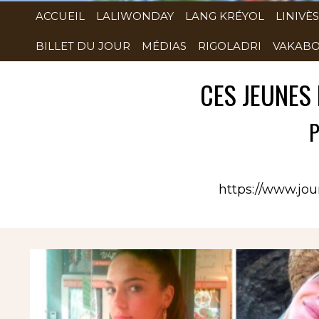
ACCUEIL
LALIWONDAY
LANG KRÉYOL
LINIVÈS
BILLET DU JOUR
MÉDIAS
RIGOLADRI
VAKABO
CES JEUNES 
P
https://www.jou
Rubrique