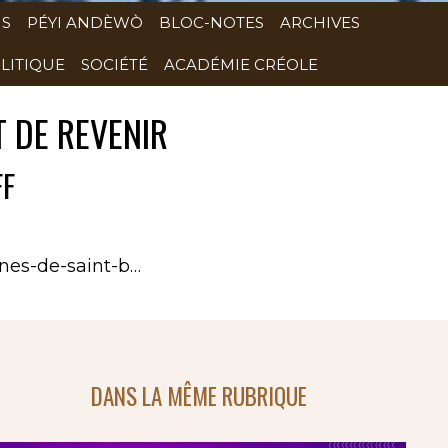
NS
PÉYI ANDÈWÒ
BLOC-NOTES
ARCHIVES
LITIQUE
SOCIÉTÉ
ACADÉMIE CRÉOLE
T DE REVENIR
FF
unes-de-saint-b…
DANS LA MÊME RUBRIQUE