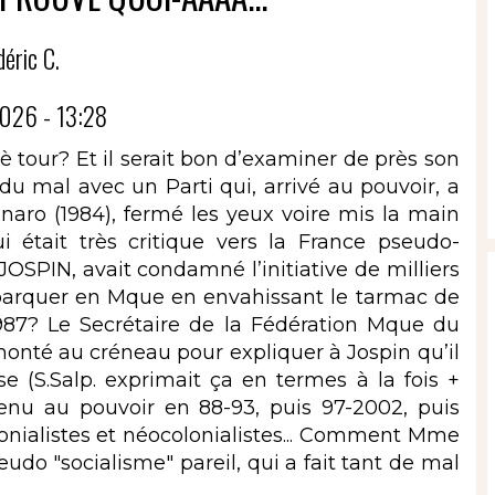
déric C.
026 - 13:28
 tour? Et il serait bon d’examiner de près son
 du mal avec un Parti qui, arrivé au pouvoir, a
naro (1984), fermé les yeux voire mis la main
 était très critique vers la France pseudo-
l JOSPIN, avait condamné l’initiative de milliers
arquer en Mque en envahissant le tarmac de
987? Le Secrétaire de la Fédération Mque du
monté au créneau pour expliquer à Jospin qu’il
e (S.Salp. exprimait ça en termes à la fois +
venu au pouvoir en 88-93, puis 97-2002, puis
olonialistes et néocolonialistes... Comment Mme
eudo "socialisme" pareil, qui a fait tant de mal