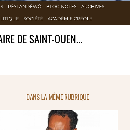
NS
PÉYI ANDÈWÒ
BLOC-NOTES
ARCHIVES
LITIQUE
SOCIÉTÉ
ACADÉMIE CRÉOLE
RE DE SAINT-OUEN...
DANS LA MÊME RUBRIQUE