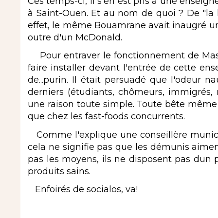
Ces temps-ci, il s'en est pris à une enseign
à Saint-Ouen. Et au nom de quoi ? De "la lu
effet, le même Bouamrane avait inaugré un 
outre d'un McDonald.
Pour entraver le fonctionnement de Maste
faire installer devant l'entrée de cette e
de...purin. Il était persuadé que l'odeur n
derniers (étudiants, chômeurs, immigrés, re
une raison toute simple. Toute bête même :
que chez les fast-foods concurrents.
Comme l'explique une conseillère municipa
cela ne signifie pas que les démunis aimen
pas les moyens, ils ne disposent pas dun 
produits sains.
Enfoirés de socialos, va!