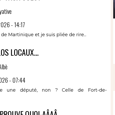
yative
026 - 14:17
e Martinique et je suis pliée de rire...
OS LOCAUX...
Albè
026 - 07:44
ire une député, non ? Celle de Fort-de-
 PROUVE QUOI-AÂAÂ...