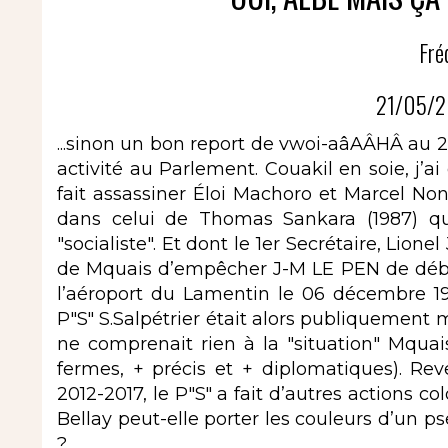
Fré
21/05/2
...sinon un bon report de vwoi-aâAÂHÂ au 2è
activité au Parlement. Couakil en soie, j’ai
fait assassiner Éloi Machoro et Marcel Non
dans celui de Thomas Sankara (1987) qui
"socialiste". Et dont le 1er Secrétaire, Lione
de Mquais d’empêcher J-M LE PEN de déb
l’aéroport du Lamentin le 06 décembre 1
P"S" S.Salpétrier était alors publiquement 
ne comprenait rien à la "situation" Mquais
fermes, + précis et + diplomatiques). Re
2012-2017, le P"S" a fait d’autres actions c
Bellay peut-elle porter les couleurs d’un ps
?