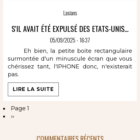
Lasians
S'IL AVAIT ÉTÉ EXPULSÉ DES ETATS-UNIS...
05/09/2025 - 16:37
Eh bien, la petite boite rectangulaire
surmontée d'un minuscule écran que vous
chérissez tant, l'IPHONE donc, n'existerait
pas.
LIRE LA SUITE
Page 1
Pagination
Page
››
suivante
COMMENTAIRES RÉCENTS