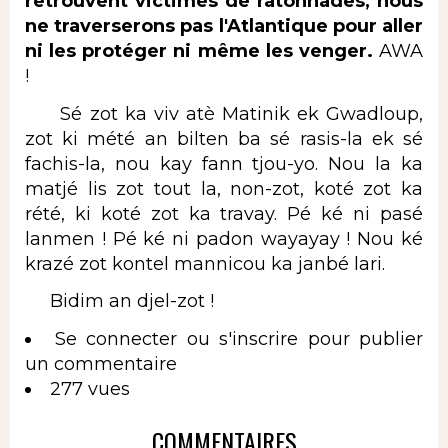
retrouvent victimes de ratonnades, nous
ne traverserons pas l'Atlantique pour aller
ni les protéger ni même les venger.
AWA
!
Sé zot ka viv atè Matinik ek Gwadloup,
zot ki mété an bilten ba sé rasis-la ek sé
fachis-la, nou kay fann tjou-yo. Nou la ka
matjé lis zot tout la, non-zot, koté zot ka
rété, ki koté zot ka travay. Pé ké ni pasé
lanmen ! Pé ké ni padon wayayay ! Nou ké
krazé zot kontel mannicou ka janbé lari.
Bidim an djel-zot !
Se connecter
ou
s'inscrire
pour publier
un commentaire
277 vues
COMMENTAIRES