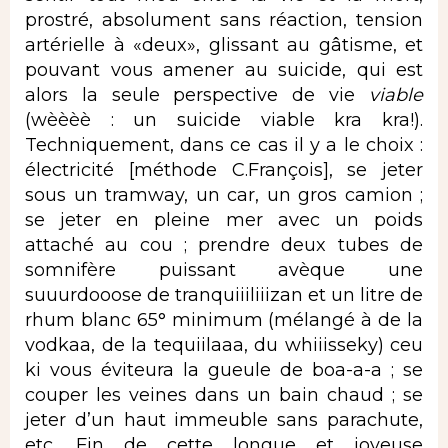
prostré, absolument sans réaction, tension
artérielle à «deux», glissant au gâtisme, et
pouvant vous amener au suicide, qui est
alors la seule perspective de vie
viable
(wèèèè : un suicide viable kra kra!).
Techniquement, dans ce cas il y a le choix :
électricité [méthode C.François], se jeter
sous un tramway, un car, un gros camion ;
se jeter en pleine mer avec un poids
attaché au cou ; prendre deux tubes de
somnifère puissant avèque une
suuurdooose de tranquiiiliiizan et un litre de
rhum blanc 65° minimum (mélangé à de la
vodkaa, de la tequiilaaa, du whiiisseky) ceu
ki vous éviteura la gueule de boa-a-a ; se
couper les veines dans un bain chaud ; se
jeter d’un haut immeuble sans parachute,
etc. Fin de cette longue et joyeuse