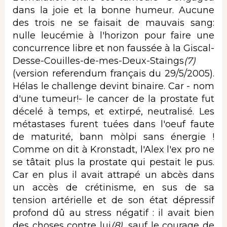
dans la joie et la bonne humeur. Aucune
des trois ne se faisait de mauvais sang:
nulle leucémie à l'horizon pour faire une
concurrence libre et non faussée à la Giscal-
Desse-Couilles-de-mes-Deux-Staings
(7)
(version referendum français du 29/5/2005).
Hélas le challenge devint binaire. Car - nom
d'une tumeur!- le cancer de la prostate fut
décelé à temps, et extirpé, neutralisé. Les
métastases furent tuées dans l'oeuf faute
de maturité, bann mòlpi sans énergie !
Comme on dit à Kronstadt, l'Alex l'ex pro ne
se tâtait plus la prostate qui pestait le pus.
Car en plus il avait attrapé un abcès dans
un accès de crétinisme, en sus de sa
tension artérielle et de son état dépressif
profond dû au stress négatif : il avait bien
des choses contre lui
(
8)
, sauf le courage de