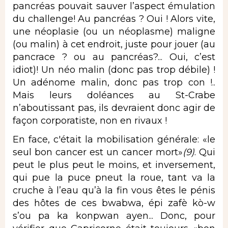
pancréas pouvait sauver l’aspect émulation
du challenge! Au pancréas ? Oui ! Alors vite,
une néoplasie (ou un néoplasme) maligne
(ou malin) à cet endroit, juste pour jouer (au
pancrace ? ou au pancréas?... Oui, c’est
idiot)! Un néo malin (donc pas trop débile) !
Un adénome malin, donc pas trop con !..
Mais leurs doléances au St-Crabe
n’aboutissant pas, ils devraient donc agir de
façon corporatiste, non en rivaux !
En face, c'était la mobilisation générale: «le
seul bon cancer est un cancer mort»
(9)
. Qui
peut le plus peut le moins, et inversement,
qui pue la puce pneut la roue, tant va la
cruche à l’eau qu’à la fin vous êtes le pénis
des hôtes de ces bwabwa, épi zafè kò-w
s’ou pa ka konpwan ayen... Donc, pour