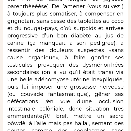
parenthèèèèse). De l’amener (vous suivez )
à toujours plus somatiser, à compenser en
grignotant sans cesse des tablettes au coco
et du nougat-pays, d’où surpoids et arrivée
progressive d’un bon diabète au jus de
canne (çà manquait à son pedigree), à
ressentir des douleurs suspectes «sans
cause organique», à faire gonfler ses
testicules, provoquer des dysménorrhées
secondaires (on a vu qu’il était trans) via
une belle adénomyose utérine inexpliquée,
puis lui imposer une grossesse nerveuse
(ou couvade fantasmatique), gêner ses
défécations
(
en vue d’une occlusion
intestinale colôniale, donc situation très
emmerdante
(11)
, bref, mettre un sacré
bòwdèl à l’aile mais pas hallal, semant des
doutes comme des néoplasmes sans