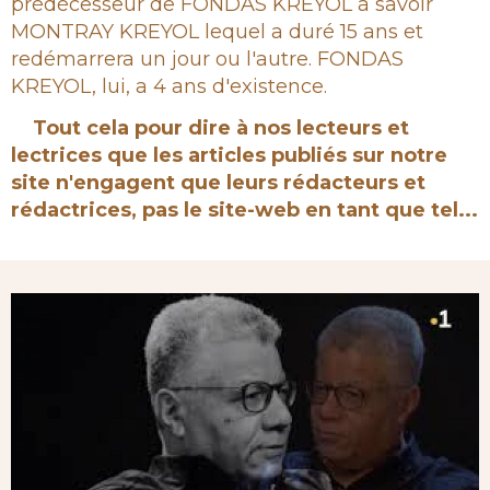
prédécesseur de FONDAS KREYOL à savoir
MONTRAY KREYOL lequel a duré 15 ans et
redémarrera un jour ou l'autre. FONDAS
KREYOL, lui, a 4 ans d'existence.
Tout cela pour dire à nos lecteurs et
lectrices que les articles publiés sur notre
site n'engagent que leurs rédacteurs et
rédactrices, pas le site-web en tant que tel...