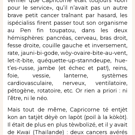
vérifier que Capricorne était toujours «bon
pour le service», qu’il n’avait pas un autre
brave petit cancer traînant par hasard, les
ispécialiss firent passer tout son organisme
au Pen fin toupatou, dans les deux
hémisphères: pancréas, cerveau, bras droit,
fesse droite, couille gauche et inversement,
rate, jauni-bi-gode, wòy-ovaire-bite-au-vent,
let-it-bite, quéquette-up-stanndeupe, hue-
t’es-russe, jambe (et échec et pat!), reins,
foie, vessie, lanterne, systèmes
cardiovasculaire, nerveux, ventilatoire,
pétogène, rotatoire, etc. Or rien a priori : ni
l’être, ni le néo.
Mais tout de même, Capricorne té entjèt
kon an tatjèt dèyè on lapòt (poil à la kòkòt).
Il était de plus en plus tèwbolizé, et il y avait
de Kwaï (Thaïlande) : deux cancers avérés