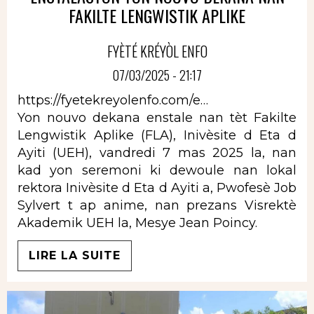
FAKILTE LENGWISTIK APLIKE
FYÈTÉ KRÉYÒL ENFO
07/03/2025 - 21:17
https://fyetekreyolenfo.com/e…
Yon nouvo dekana enstale nan tèt Fakilte
Lengwistik Aplike (FLA), Inivèsite d Eta d
Ayiti (UEH), vandredi 7 mas 2025 la, nan
kad yon seremoni ki dewoule nan lokal
rektora Inivèsite d Eta d Ayiti a, Pwofesè Job
Sylvert t ap anime, nan prezans Visrektè
Akademik UEH la, Mesye Jean Poincy.
LIRE LA SUITE