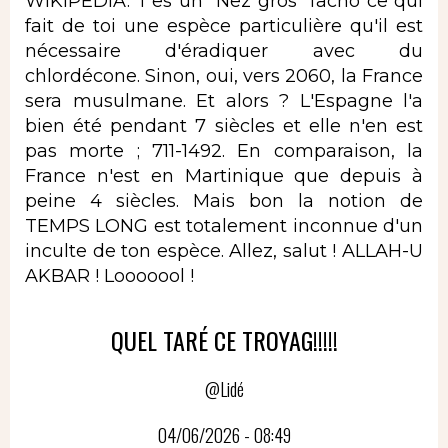
WIKIPEDIA. T'es un "Nez gros" facho ce qui
fait de toi une espèce particulière qu'il est
nécessaire d'éradiquer avec du
chlordécone. Sinon, oui, vers 2060, la France
sera musulmane. Et alors ? L'Espagne l'a
bien été pendant 7 siècles et elle n'en est
pas morte ; 711-1492. En comparaison, la
France n'est en Martinique que depuis à
peine 4 siècles. Mais bon la notion de
TEMPS LONG est totalement inconnue d'un
inculte de ton espèce. Allez, salut ! ALLAH-U
AKBAR ! Looooool !
QUEL TARÉ CE TROYAG!!!!!
@Lidé
04/06/2026 - 08:49