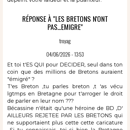
RÉPONSE À "LES BRETONS N'ONT
PAS...EMIGRE"
troyag
04/06/2026 - 13:53
Et toi t'ES QUI pour DECIDER, seul dans ton
coin que des millions de Bretons auraient
"émigré" ?
T'es Breton ,tu parles breton ,t 'as vécu
lgtmps en Bretagne pour t'arroger le droit
de parler en leur nom ???
Bécassine n'était qu'une héroine de BD ,D'
AILLEURS REJETEE PAR LES BRETONS qui
ne supportaient plus cette cette caricature
...Si tu connaissais, toi si bien la Bretagne