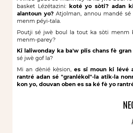
basket Lézétazini:
koté yo sòti? adan ki
alantoun yo?
Atjolman, annou mandé sé 
menm péyi-tala.
Poutji sé jwè boul la tout ka sòti menm k
menm-parey?
Ki laliwonday ka ba'w plis chans fè gran
sé jwè gof la?
Mi an dènié kèsion,
es si moun ki lévé 
rantré adan sé "granlékol"-la atik-la n
kon yo, douvan oben es sa ké fè yo ran
NEG