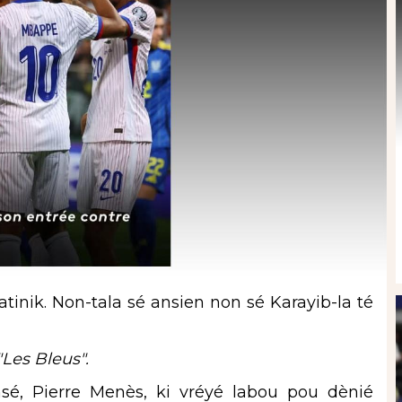
inik. Non-tala sé ansien non sé Karayib-la té
"Les Bleus".
nsé, Pierre Menès, ki vréyé labou pou dènié