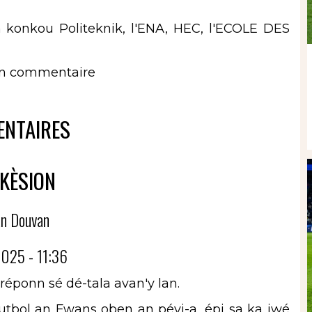
 konkou Politeknik, l'ENA, HEC, l'ECOLE DES
un commentaire
NTAIRES
KÈSION
n Douvan
025 - 11:36
éponn sé dé-tala avan'y lan.
tbol an Fwans oben an péyi-a, épi sa ka jwé