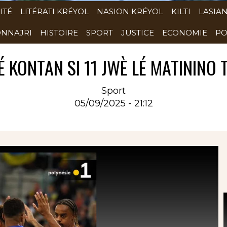
ITÉ
LITÉRATI KRÉYOL
NASION KRÉYOL
KILTI
LASIA
NNAJRI
HISTOIRE
SPORT
JUSTICE
ECONOMIE
PO
É KONTAN SI 11 JWÈ LÉ MATININO 
Sport
05/09/2025 - 21:12