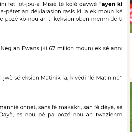
fini fet lot-jou-a. Misié té kòlè davwè
"ayen ki
-pa-pétet an déklarasion rasis ki la ek moun ké
blijé pozé kò-nou an ti keksion oben menm dé ti
 Neg an Fwans (ki 67 milion moun) ek sé anni
1 jwè séleksion Matinik la, kivédi "lé Matinino",
nniè onnet, sans fè makakri, san fè dèyè, sé
. Dayè, es nou pé pa pozé nou an twazienm