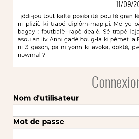
11/09/2
...jôdi-jou tout kalté posibilité pou fè gran 
ni pliziè ki trapé diplôm-mapipi. Mé yo
bagay : foutbalè--rapè-dealè. Sé trapé la
asou an liv. Anni gadé boug-la ki pèmet la
ni 3 gason, pa ni yonn ki avoka, doktè, pwofé
nowmal ?
Connexion
Nom d'utilisateur
Mot de passe