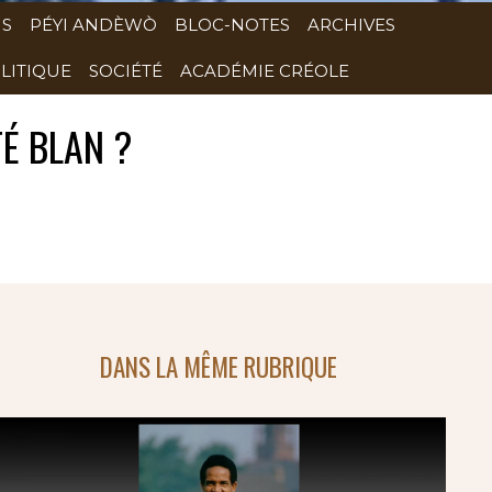
NS
PÉYI ANDÈWÒ
BLOC-NOTES
ARCHIVES
LITIQUE
SOCIÉTÉ
ACADÉMIE CRÉOLE
TÉ BLAN ?
DANS LA MÊME RUBRIQUE