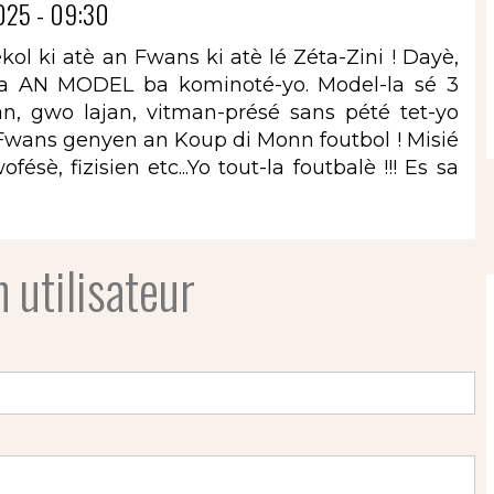
025 - 09:30
lékol ki atè an Fwans ki atè lé Zéta-Zini ! Dayè,
 pa AN MODEL ba kominoté-yo. Model-la sé 3
jan, gwo lajan, vitman-présé sans pété tet-yo
 Fwans genyen an Koup di Monn foutbol ! Misié
sè, fizisien etc...Yo tout-la foutbalè !!! Es sa
 utilisateur