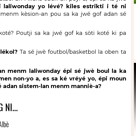
 laliwonday yo lévé? kiles estrikti i té ni
menm kèsion-an pou sa ka jwé gof adan sé
oté? Poutji sa ka jwé gof ka sòti koté ki pa
 lékol?
Ta sé jwè foutbol/basketbol la oben ta
an menm laliwonday épi sé jwè boul la ka
onmen non-yo a, es sa ké vréyé yo, épi moun
tré adan sistem-lan menm manniè-a?
 NI...
Albè