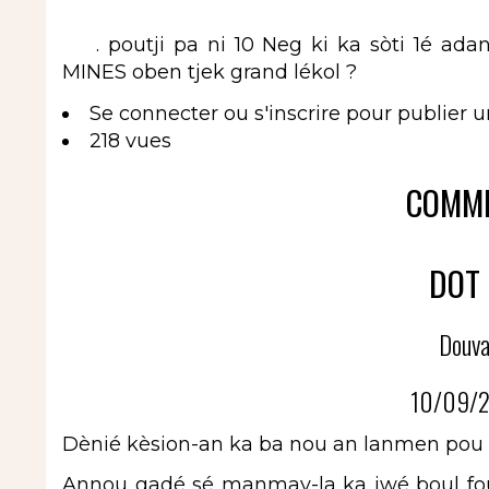
. poutji pa ni 10 Neg ki ka sòti 1é adan
MINES oben tjek grand lékol ?
Se connecter
ou
s'inscrire
pour publier 
218 vues
COMME
DOT 
Douva
10/09/2
Dènié kèsion-an ka ba nou an lanmen pou r
Annou gadé sé manmay-la ka jwé boul fou