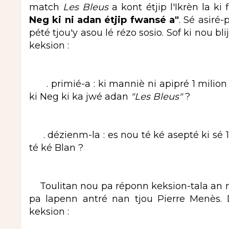
match
Les Bleus
a kont étjip l'Ikrèn la ki 
Neg ki ni adan étjip fwansé a"
. Sé asiré
pété tjou'y asou lé rézo sosio. Sof ki nou 
keksion :
. primié-a : ki manniè ni apipré 1 milion
ki Neg ki ka jwé adan
"Les Bleus"
?
. dézienm-la : es nou té ké asepté ki sé 1
té ké Blan ?
Toulitan nou pa réponn keksion-tala an ma
pa lapenn antré nan tjou Pierre Menès
keksion :