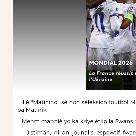
Lé "Matinino" sé non séleksion foutbol Mat
ba Matinik.
Menm manniè yo ka kriyé étjip la Fwans
Jistiman, ni an jounalis espowtif fwa