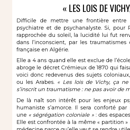
« LES LOIS DE VICHY
Difficile de mettre une frontière entre
psychiatre et de psychanalyste. Si, pour R
rapprochée du soleil, la lucidité lui fut ren
dans l’inconscient, par les traumatismes 
française en Algérie.
Elle a 4 ans quand elle est exclue de l’écol
abroge le décret Crémieux de 1870 qui faisai
voici donc redevenus des sujets coloniau
ou les Arabes.
« Les lois de Vichy, ça ne
s’inscrit un traumatisme : ne pas avoir de 
De là naît son intérêt pour les enjeux psy
humaniste s’amorce. Il sera conforté pa
une
« ségrégation coloniale »
: des espaces
Elle est confrontée à la même « partition » à
médecine parce qu’elle veut se rendre util