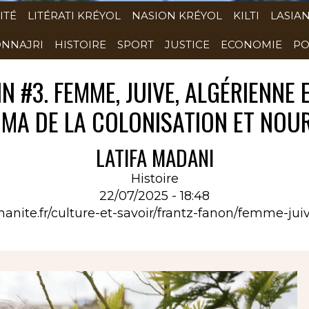
ITÉ
LITÉRATI KRÉYOL
NASION KRÉYOL
KILTI
LASIA
NNAJRI
HISTOIRE
SPORT
JUSTICE
ECONOMIE
PO
 #3. FEMME, JUIVE, ALGÉRIENNE 
MA DE LA COLONISATION ET NOUR
LATIFA MADANI
Histoire
22/07/2025 - 18:48
anite.fr/culture-et-savoir/frantz-fanon/femme-jui