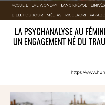
ACCUEIL
LALIWONDAY
LANG KRÉYOL
LINIVÈS
BILLET DU JOUR
MÉDIAS
RIGOLADRI
VAKABO
LA PSYCHANALYSE AU FÉMININ
UN ENGAGEMENT NÉ DU TRAU
https://www.hum
Rubrique