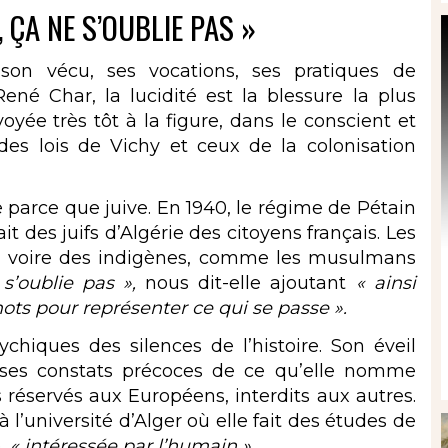
, ÇA NE S’OUBLIE PAS »
 son vécu, ses vocations, ses pratiques de
ené Char, la lucidité est la blessure la plus
voyée très tôt à la figure, dans le conscient et
des lois de Vichy et ceux de la colonisation
e parce que juive. En 1940, le régime de Pétain
t des juifs d’Algérie des citoyens français. Les
x, voire des indigènes, comme les musulmans
 s’oublie pas
»,
nous dit-elle ajoutant
« ainsi
mots pour représenter ce qui se passe ».
chiques des silences de l’histoire. Son éveil
r ses constats précoces de ce qu’elle nomme
 réservés aux Européens, interdits aux autres.
 l’université d’Alger où elle fait des études de
e,
« intéressée par l’humain ».