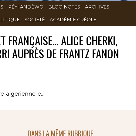
NS
PÉYI ANDÈWÒ
BLOC-NOTES
ARCHIVES
LITIQUE
SOCIÉTÉ
ACADÉMIE CRÉOLE
ET FRANÇAISE… ALICE CHERKI,
RI AUPRÈS DE FRANTZ FANON
ve-algerienne-e…
DANS LA MÊME RUBRIQUE