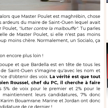
lors que Master Poulet est maghrébin, chose
es ardeurs du maire de Saint-Ouen lequel avait
r Poulet,
"lutter
contre la malbouffe"
. Tu parles
elle de Master Poulet, si elle n'est pas moins
coup moins chère. Normalement, un Socialo, ça
n encore plus loin !
oupe et que Bardella est en tête de tous les
e de Saint-Ouen s'imagine qu'avec les nom et
nce d'obtenir des voix.
La vérité est que tout
ien Roussel, chef du PC, il cherche à faire
s 5% de voix pour le premier et 2% pour le
ls maintiennent leurs candidatures, 7% donc
ra Karim Bouamrane. Marine et Jordan ont donc
ndidature de ce dernier !