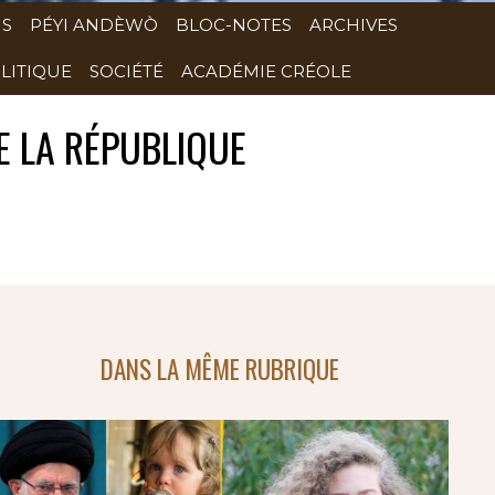
NS
PÉYI ANDÈWÒ
BLOC-NOTES
ARCHIVES
LITIQUE
SOCIÉTÉ
ACADÉMIE CRÉOLE
E LA RÉPUBLIQUE
DANS LA MÊME RUBRIQUE