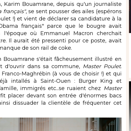
 Karim Bouamrane, depuis qu'un journaliste
français"
, se sent pousser des ailes (espérons
ulet !) et vient de déclarer sa candidature à la
. "Obama français" parce que le bougre avait
 à l'époque où Emmanuel Macron cherchait
 Il aurait été pressenti pour ce poste, avait
 manque de son rail de coke.
Bouamrane s'était fâcheusement illustré en
ait d'ouvrir dans sa commune,
Master Poulet
.
ranco-Maghrébin (à vous de choisir !) et qui
éjà intallés à Saint-Ouen : Burger King et
amille, immigrés etc...se ruaient chez
Master
 fit placer devant son entrée d'énormes bacs
insi dissuader la clientèle de fréquenter cet