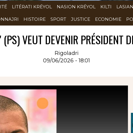
ITÉ
LITÉRATI KRÉYOL
NASION KRÉYOL
KILTI
LASIA
NNAJRI
HISTOIRE
SPORT
JUSTICE
ECONOMIE
PO
" (PS) VEUT DEVENIR PRÉSIDENT D
Rigoladri
09/06/2026 - 18:01