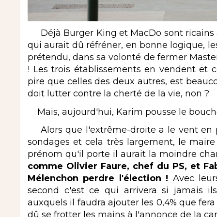
Déjà Burger King et MacDo sont ricains a
qui aurait dû réfréner, en bonne logique, l
prétendu, dans sa volonté de fermer Maste
! Les trois établissements en vendent et c
pire que celles des deux autres, est beau
doit lutter contre la cherté de la vie, non ?
Mais, aujourd'hui, Karim pousse le boucho
Alors que l'extrême-droite a le vent en p
sondages et cela très largement, le mair
prénom qu'il porte il aurait la moindre cha
comme Olivier Faure, chef du PS, et Fab
Mélenchon perdre l'élection !
Avec leur
second c'est ce qui arrivera si jamais i
auxquels il faudra ajouter les 0,4% que fe
dû se frotter les mains à l'annonce de la ca