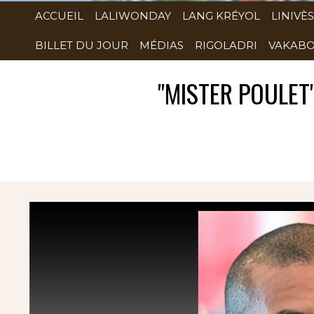
ACCUEIL
LALIWONDAY
LANG KRÉYOL
LINIVÈS
BILLET DU JOUR
MÉDIAS
RIGOLADRI
VAKABO
"MISTER POULET
Rubrique