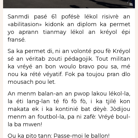
Sanmdi pasé 61 pofésè lékol risivrè an
«abilitasion» kidonk an diplom ka permet
yo aprann tianmay lékol an kréyol épi
fransé.
Sa ka permet di, ni an volonté pou fè Kréyol
sé an véritab zouti pédagojik. Tout militan
ka vréyé an bon woulo bravo pou sa, mé
nou ka rété véyatif. Fok pa toujou pran dlo
mousach pou let.
An menm balan-an an pwop lakou lékol-la,
la éti lang-lan té fò fò fò, i ka tjilé kon
makata ek i ka kontinié bat dèyè. Jòdijou
menm an foutbol-la, pa ni zafè: Vréyé boul-
la ba mwen!
Ou ka pito tann: Passe-moi le ballon!