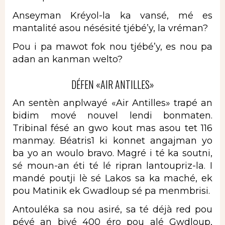
Anseyman Kréyol-la ka vansé, mé es
mantalité asou nésésité tjébé’y, la vréman?
Pou i pa mawot fok nou tjébé’y, es nou pa
adan an kanman welto?
DÉFEN «AIR ANTILLES»
An sentèn anplwayé «Air Antilles» trapé an
bidim mové nouvel lendi bonmaten.
Tribinal fésé an gwo kout mas asou tet 116
manmay. Béatris1 ki konnet angajman yo
ba yo an woulo bravo. Magré i té ka soutni,
sé moun-an éti té lé ripran lantoupriz-la. I
mandé poutji lè sé Lakos sa ka maché, ek
pou Matinik ek Gwadloup sé pa menmbrisi.
Antouléka sa nou asiré, sa té déjà red pou
péyé an biyé 400 éro pou alé Gwdloup,