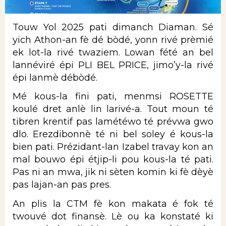
Touw Yol 2025 pati dimanch Diaman. Sé
yich Athon-an fè dé bòdé, yonn rivé prèmié
ek lot-la rivé twaziem. Lowan fété an bel
lannéviré épi PLI BEL PRICE, jimo’y-la rivé
épi lanmè débòdé.
Mé kous-la fini pati, menmsi ROSETTE
koulé dret anlè lin larivé-a. Tout moun té
tibren krentif pas lamétéwo té prévwa gwo
dlo. Erezdibonnè té ni bel soley é kous-la
bien pati. Prézidant-lan Izabel travay kon an
mal bouwo épi étjip-li pou kous-la té pati.
Pas ni an mwa, jik ni sèten komin ki fè dèyè
pas lajan-an pas pres.
An plis la CTM fè kon makata é fok té
twouvé dot finansè. Lè ou ka konstaté ki