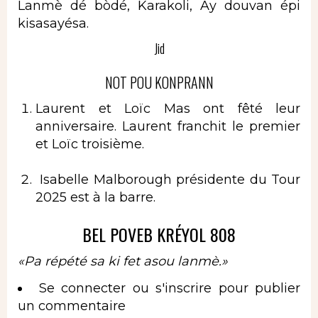
Lanmè dé bòdé, Karakoli, Ay douvan épi
kisasayésa.
Jid
NOT POU KONPRANN
Laurent et Loïc Mas ont fêté leur
anniversaire. Laurent franchit le premier
et Loïc troisième.
Isabelle Malborough présidente du Tour
2025 est à la barre.
BEL POVEB KRÉYOL 808
«Pa répété sa ki fet asou lanmè.
»
Se connecter
ou
s'inscrire
pour publier
un commentaire