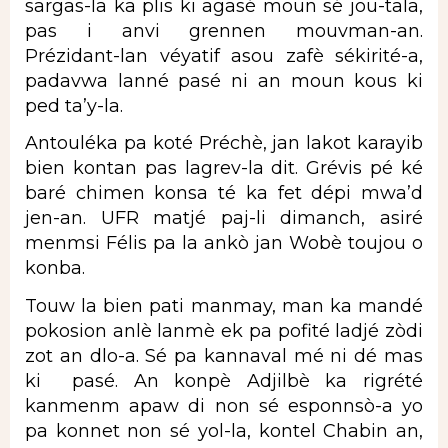
sargas-la ka plis ki agasé moun sé jou-tala,
pas i anvi grennen mouvman-an.
Prézidant-lan véyatif asou zafè sékirité-a,
padavwa lanné pasé ni an moun kous ki
ped ta’y-la.
Antouléka pa koté Préchè, jan lakot karayib
bien kontan pas lagrev-la dit. Grévis pé ké
baré chimen konsa té ka fet dépi mwa’d
jen-an. UFR matjé paj-li dimanch, asiré
menmsi Félis pa la ankò jan Wobè toujou o
konba.
Touw la bien pati manmay, man ka mandé
pokosion anlè lanmè ek pa pofité ladjé zòdi
zot an dlo-a. Sé pa kannaval mé ni dé mas
ki pasé. An konpè Adjilbè ka rigrété
kanmenm apaw di non sé esponnsò-a yo
pa konnet non sé yol-la, kontel Chabin an,