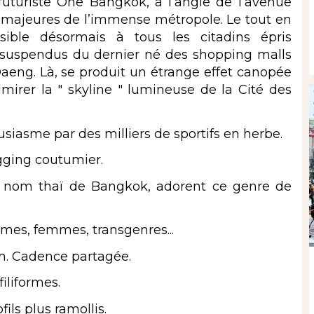
uturiste One Bangkok, à l’angle de l’avenue
s majeures de l’immense métropole. Le tout en
sible désormais à tous les citadins épris
s suspendus du dernier né des shopping malls
Daeng. Là, se produit un étrange effet canopée
irer la " skyline " lumineuse de la Cité des
siasme par des milliers de sportifs en herbe.
jogging coutumier.
 nom thaï de Bangkok, adorent ce genre de
mes, femmes, transgenres...
son. Cadence partagée.
iliformes.
ils plus ramollis.