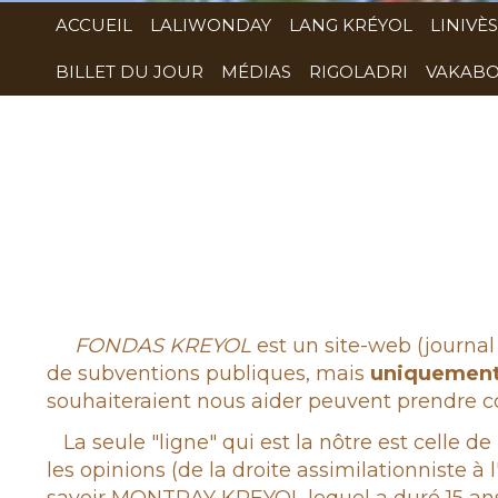
ACCUEIL
LALIWONDAY
LANG KRÉYOL
LINIVÈS
BILLET DU JOUR
MÉDIAS
RIGOLADRI
VAKABO
Rubrique
FONDAS KREYOL
est un site-web (journal 
de subventions publiques, mais
uniquemen
souhaiteraient nous aider peuvent prendre co
La seule "ligne" qui est la nôtre est celle de
les opinions (de la droite assimilationniste