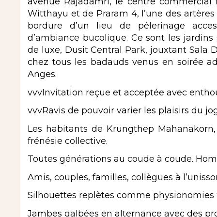
avenue Rajadamri, le centre commercial f
Witthayu et de Praram 4, l’une des artère
bordure d’un lieu de pélerinage acces
d’ambiance bucolique. Ce sont les jardin
de luxe, Dusit Central Park, jouxtant Sala 
chez tous les badauds venus en soirée adm
Anges.
vvvInvitation reçue et acceptée avec enthou
vvvRavis de pouvoir varier les plaisirs du 
Les habitants de Krungthep Mahanakorn,
frénésie collective.
Toutes générations au coude à coude. Hom
Amis, couples, familles, collègues à l’unis
Silhouettes replètes comme physionomies f
Jambes galbées en alternance avec des prof