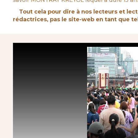
savoir MONTRAY KREYOL lequel a duré 15 ans 
Tout cela pour dire à nos lecteurs et lect
rédactrices, pas le site-web en tant que tel