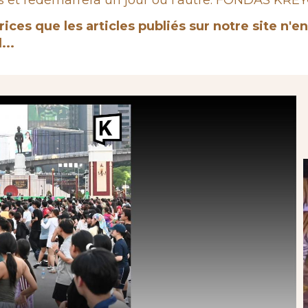
et redémarrera un jour ou l'autre. FONDAS KREYOL,
rices que les articles publiés sur notre site n'
...