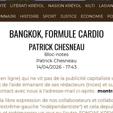
ITÉ
LITÉRATI KRÉYOL
NASION KRÉYOL
KILTI
LASIA
NNAJRI
HISTOIRE
SPORT
JUSTICE
ECONOMIE
PO
BANGKOK, FORMULE CARDIO
PATRICK CHESNEAU
Bloc-notes
Patrick Chesneau
14/04/2026 - 17:43
en ligne) qui ne vit pas de la publicité capitaliste
t
de l'aide émanant de ses rédacteurs (trices) et su
ntact avec nous à l'adresse-mail ci-après :
montr
 la libre expression de nos collaborateurs et colla
 à l'extrême-gauche "indépendantiste") et cela d