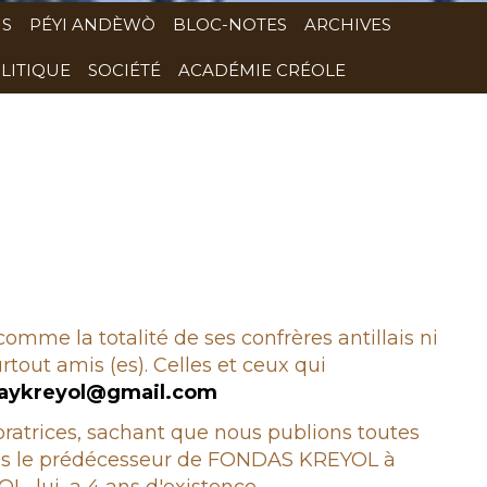
NS
PÉYI ANDÈWÒ
BLOC-NOTES
ARCHIVES
LITIQUE
SOCIÉTÉ
ACADÉMIE CRÉOLE
 comme la totalité de ses confrères antillais ni
rtout amis (es). Celles et ceux qui
aykreyol@gmail.com
boratrices, sachant que nous publions toutes
epuis le prédécesseur de FONDAS KREYOL à