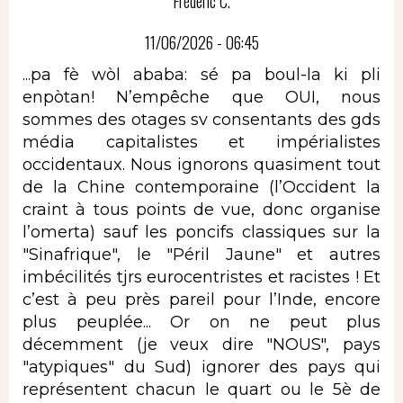
Frédéric C.
11/06/2026 - 06:45
...pa fè wòl ababa: sé pa boul-la ki pli
enpòtan! N’empêche que OUI, nous
sommes des otages sv consentants des gds
média capitalistes et impérialistes
occidentaux. Nous ignorons quasiment tout
de la Chine contemporaine (l’Occident la
craint à tous points de vue, donc organise
l’omerta) sauf les poncifs classiques sur la
"Sinafrique", le "Péril Jaune" et autres
imbécilités tjrs eurocentristes et racistes ! Et
c’est à peu près pareil pour l’Inde, encore
plus peuplée... Or on ne peut plus
décemment (je veux dire "NOUS", pays
"atypiques" du Sud) ignorer des pays qui
représentent chacun le quart ou le 5è de