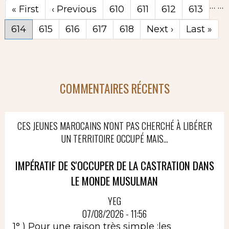
…
…
Première
« First
Page
‹ Previous
Page
610
Page
611
Page
612
Page
613
page
précédente
Page
614
Page
615
Page
616
Page
617
Page
618
Page
Next ›
Dernière
Last »
courante
suivante
page
COMMENTAIRES RÉCENTS
CES JEUNES MAROCAINS N'ONT PAS CHERCHÉ À LIBÉRER
UN TERRITOIRE OCCUPÉ MAIS...
IMPÉRATIF DE S'OCCUPER DE LA CASTRATION DANS
LE MONDE MUSULMAN
YEG
07/08/2026 - 11:56
1° ) Pour une raison très simple :les