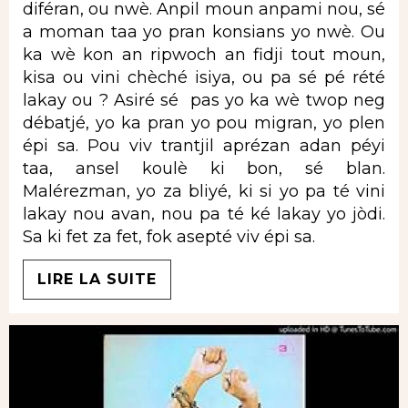
diféran, ou nwè. Anpil moun anpami nou, sé
a moman taa yo pran konsians yo nwè. Ou
ka wè kon an ripwoch an fidji tout moun,
kisa ou vini chèché isiya, ou pa sé pé rété
lakay ou ? Asiré sé pas yo ka wè twop neg
débatjé, yo ka pran yo pou migran, yo plen
épi sa. Pou viv trantjil aprézan adan péyi
taa, ansel koulè ki bon, sé blan.
Malérezman, yo za bliyé, ki si yo pa té vini
lakay nou avan, nou pa té ké lakay yo jòdi.
Sa ki fet za fet, fok asepté viv épi sa.
LIRE LA SUITE