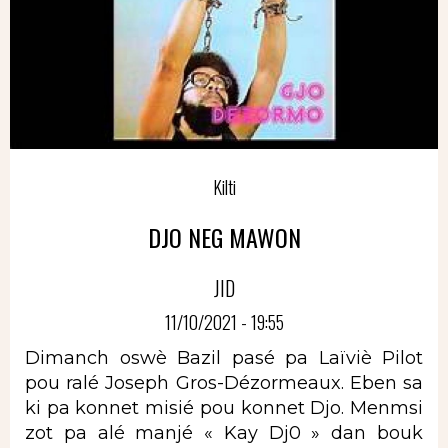
Kilti
DJO NEG MAWON
JID
11/10/2021 - 19:55
Dimanch oswè Bazil pasé pa Laïviè Pilot
pou ralé Joseph Gros-Dézormeaux. Eben sa
ki pa konnet misié pou konnet Djo. Menmsi
zot pa alé manjé « Kay Dj0 » dan bouk