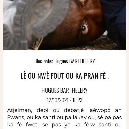
Bloc-notes Hugues BARTHELERY
LÈ OU NWÈ FOUT OU KA PRAN FÈ !
HUGUES BARTHELERY
12/10/2021 - 18:23
Atjelman, dépi ou débatjé laéwopò an
Fwans, ou ka santi ou pa lakay ou, sé pa pas
ka fè fwet, sé pas yo ka fè'w santi ou