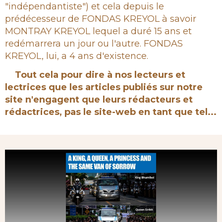
"indépendantiste") et cela depuis le
prédécesseur de FONDAS KREYOL à savoir
MONTRAY KREYOL lequel a duré 15 ans et
redémarrera un jour ou l'autre. FONDAS
KREYOL, lui, a 4 ans d'existence.
Tout cela pour dire à nos lecteurs et
lectrices que les articles publiés sur notre
site n'engagent que leurs rédacteurs et
rédactrices, pas le site-web en tant que tel...