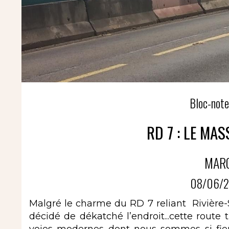
Bloc-note
RD 7 : LE MA
MAR
08/06/2
Malgré le charme du RD 7 reliant Rivière-Sa
décidé de dékatché l’endroit...cette route t
voies modernes dont nous sommes si fier