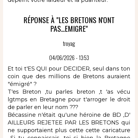
RÉPONSE À "LES BRETONS N'ONT
PAS...EMIGRE"
troyag
04/06/2026 - 13:53
Et toi t'ES QUI pour DECIDER, seul dans ton
coin que des millions de Bretons auraient
"émigré" ?
T'es Breton ,tu parles breton ,t 'as vécu
lgtmps en Bretagne pour t'arroger le droit
de parler en leur nom ???
Bécassine n'était qu'une héroine de BD ,D'
AILLEURS REJETEE PAR LES BRETONS qui
ne supportaient plus cette cette caricature
...Si tu connaissais, toi si bien la Bretagne