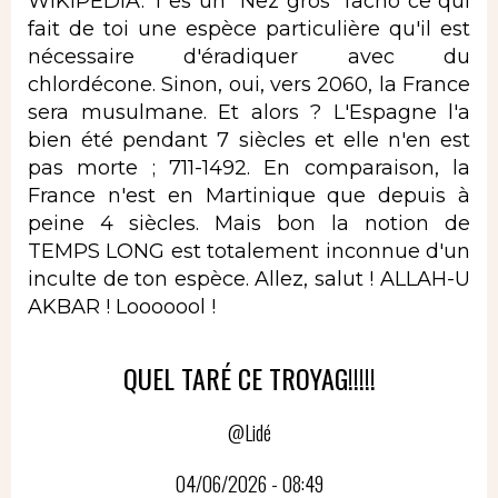
WIKIPEDIA. T'es un "Nez gros" facho ce qui
fait de toi une espèce particulière qu'il est
nécessaire d'éradiquer avec du
chlordécone. Sinon, oui, vers 2060, la France
sera musulmane. Et alors ? L'Espagne l'a
bien été pendant 7 siècles et elle n'en est
pas morte ; 711-1492. En comparaison, la
France n'est en Martinique que depuis à
peine 4 siècles. Mais bon la notion de
TEMPS LONG est totalement inconnue d'un
inculte de ton espèce. Allez, salut ! ALLAH-U
AKBAR ! Looooool !
QUEL TARÉ CE TROYAG!!!!!
@Lidé
04/06/2026 - 08:49