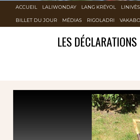
ACCUEIL
LALIWONDAY
LANG KRÉYOL
LINIVÈS
BILLET DU JOUR
MÉDIAS
RIGOLADRI
VAKABO
LES DÉCLARATIONS 
Rubrique