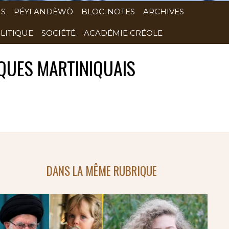
NS
PÉYI ANDÈWÒ
BLOC-NOTES
ARCHIVES
LITIQUE
SOCIÉTÉ
ACADÉMIE CRÉOLE
IQUES MARTINIQUAIS
DANS LA MÊME RUBRIQUE