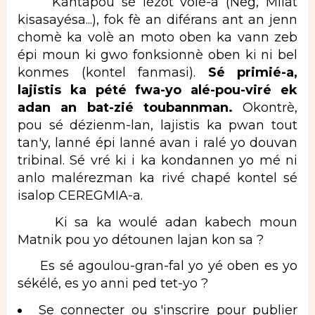
Kantapou sé lézot vòlè-a (Neg, Milat
kisasayésa...), fok fè an diférans ant an jenn
chomè ka volè an moto oben ka vann zeb
épi moun ki gwo fonksionnè oben ki ni bel
konmes (kontel fanmasi).
Sé primié-a,
lajistis ka pété fwa-yo alé-pou-viré ek
adan an bat-zié toubannman.
Okontrè,
pou sé dézienm-lan, lajistis ka pwan tout
tan'y, lanné épi lanné avan i ralé yo douvan
tribinal. Sé vré ki i ka kondannen yo mé ni
anlo malérezman ka rivé chapé kontel sé
isalop CEREGMIA-a.
Ki sa ka woulé adan kabech moun
Matnik pou yo détounen lajan kon sa ?
Es sé agoulou-gran-fal yo yé oben es yo
sékélé, es yo anni ped tet-yo ?
Se connecter
ou
s'inscrire
pour publier