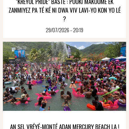
"KREYOL PRIDE" BASTÈ : POUKI MAKOUMÈ EK
ZANMIYEZ PA TÉ KÉ NI DWA VIV LAVI-YO KON YO LÉ
?
29/07/2026 - 20:19
AN SEL VRÉYÉ-MONTÉ ADAN MERCURY BEACH LA !