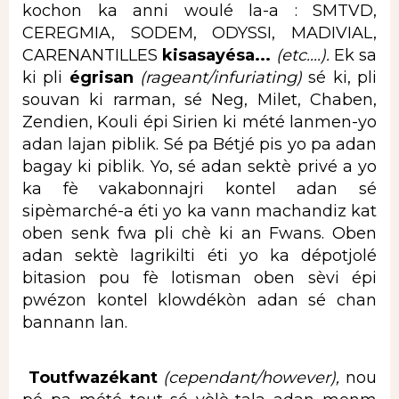
kochon ka anni woulé la-a : SMTVD,
CEREGMIA, SODEM, ODYSSI, MADIVIAL,
CARENANTILLES
kisasayésa...
(etc....).
Ek sa
ki pli
égrisan
(rageant/infuriating)
sé ki, pli
souvan ki rarman, sé Neg, Milet, Chaben,
Zendien, Kouli épi Sirien ki mété lanmen-yo
adan lajan piblik. Sé pa Bétjé pis yo pa adan
bagay ki piblik. Yo, sé adan sektè privé a yo
ka fè vakabonnajri kontel adan sé
sipèmarché-a éti yo ka vann machandiz kat
oben senk fwa pli chè ki an Fwans. Oben
adan sektè lagrikilti éti yo ka dépotjolé
bitasion pou fè lotisman oben sèvi épi
pwézon kontel klowdékòn adan sé chan
bannann lan.
Toutfwazékant
(cependant/however),
nou