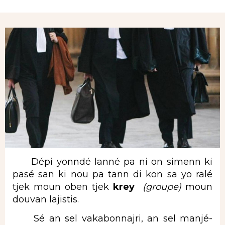
Rubrique
Dépi yonndé lanné pa ni on simenn ki
pasé san ki nou pa tann di kon sa yo ralé
tjek moun oben tjek
krey
(groupe)
moun
douvan lajistis.
Sé an sel vakabonnajri, an sel manjé-