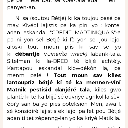
pé pa mété tout sé vòlè-tala adan menm
panyen-an.
Ni sa (soutou Bétjé) ki ka toujou pasé pa
may. Kivédi lajistis pa ka pini yo : kontel
adan eskandal "CREDIT MARTINIQUAIS"-a
pa ni yon sel Bétjé ki fè yon sel jou lajol
aloski tout moun plis ki sav sé yo
ki
débantjé
(ruiner/to wrack)
labank-tala.
Sitelman ki la-BRED té blijé achté'y.
Kantapou eskandal klowdékòn la, pa
menm palé !
Tout moun sav kiles
lantoupriz bétjé ki té ka mennen-vini
Matnik pestisid danjéré tala
, kiles gwo
plantè ki té ka blijé sé ouvriyé agrikol la sèvi
épi'y san ba yo pies poteksion. Men, awa !,
sé konsidiré lajistis ek lajol pa fet pou Bétjé
adan ti tet zépenng-lan yo ka kriyé Matik la.