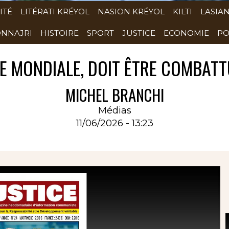
ITÉ
LITÉRATI KRÉYOL
NASION KRÉYOL
KILTI
LASIA
NNAJRI
HISTOIRE
SPORT
JUSTICE
ECONOMIE
PO
E MONDIALE, DOIT ÊTRE COMBAT
MICHEL BRANCHI
Médias
11/06/2026 - 13:23