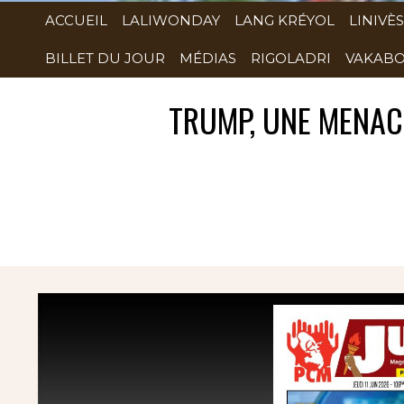
ACCUEIL
LALIWONDAY
LANG KRÉYOL
LINIVÈS
BILLET DU JOUR
MÉDIAS
RIGOLADRI
VAKABO
TRUMP, UNE MENAC
Rubrique