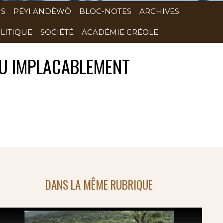
NS
PÉYI ANDÈWÒ
BLOC-NOTES
ARCHIVES
LITIQUE
SOCIÉTÉ
ACADÉMIE CRÉOLE
TU IMPLACABLEMENT
DANS LA MÊME RUBRIQUE