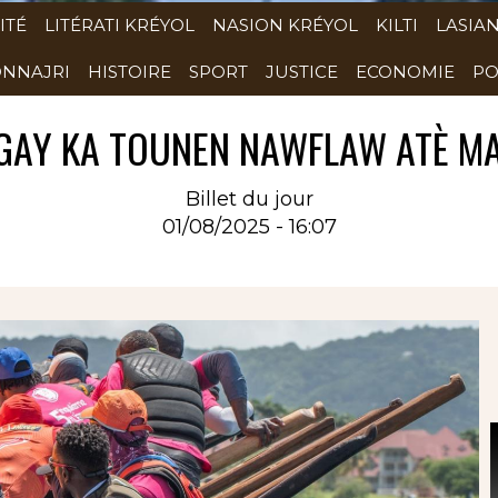
ITÉ
LITÉRATI KRÉYOL
NASION KRÉYOL
KILTI
LASIA
NNAJRI
HISTOIRE
SPORT
JUSTICE
ECONOMIE
PO
GAY KA TOUNEN NAWFLAW ATÈ MA
Billet du jour
01/08/2025 - 16:07