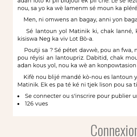
adan loto ki pli bidjoul ek pli chè. Lè sé léz
nou, sa yo ka wè lamenm sé moun ka pléré
Men, ni omwens an bagay, anni yon bagay
Sé lantoun yol Matinik ki, chak lanné, 
kisiswa Neg ka viv Lot Bò-a.
Poutji sa ? Sé pétet davwè, pou an fwa, n
pou réyisi an lantoupriz. Dabitid, chak mo
adan kous yol, nou ka wè an konpowtasion 
Kifè nou blijé mandé kò-nou es lantoun yo
Matinik. Ek es pa té ké ni tjek lison pou sa t
Se connecter
ou
s'inscrire
pour publier 
126 vues
Connexion