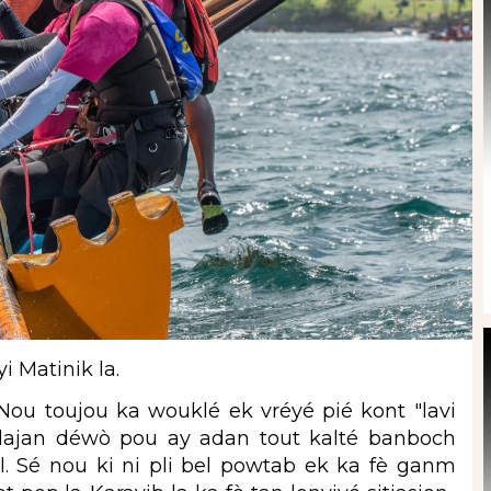
 Matinik la.
ou toujou ka wouklé ek vréyé pié kont "lavi
ajan déwò pou ay adan tout kalté banboch
. Sé nou ki ni pli bel powtab ek ka fè ganm