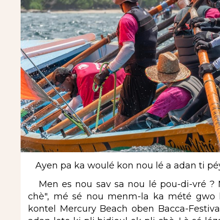
Ayen pa ka woulé kon nou lé a adan ti péyi
Men es nou sav sa nou lé pou-di-vré ? N
chè", mé sé nou menm-la ka mété gwo l
kontel Mercury Beach oben Bacca-Festival