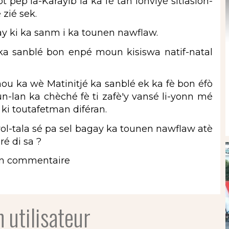
ot pep la-Karayib la ka fè tan lonviyé sitiasion-
 zié sek.
 ki ka sanm i ka tounen nawflaw.
ka sanblé bon enpé moun kisiswa natif-natal
ou ka wè Matinitjé ka sanblé ek ka fè bon éfò
un-lan ka chèché fè ti zafè'y vansé li-yonn mé
ki toutafetman diféran.
l-tala sé pa sel bagay ka tounen nawflaw atè
iré di sa ?
un commentaire
 utilisateur