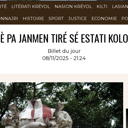
ITÉ
LITÉRATI KRÉYOL
NASION KRÉYOL
KILTI
LASIA
NNAJRI
HISTOIRE
SPORT
JUSTICE
ECONOMIE
PO
È PA JANMEN TIRÉ SÉ ESTATI KOLON
Billet du jour
08/11/2025 - 21:24