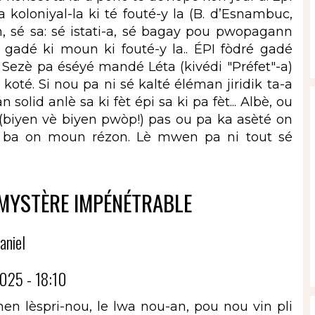
ta koloniyal-la ki té fouté-y la (B. d’Esnambuc,
, sé sa: sé istati-a, sé bagay pou pwopagann
adé ki moun ki fouté-y la.. ÉPI fòdré gadé
s Sezè pa éséyé mandé Léta (kivédi "Préfet"-a)
 koté. Si nou pa ni sé kalté éléman jiridik ta-a
olid anlè sa ki fèt épi sa ki pa fèt... Albè, ou
(biyen vè biyen pwòp!) pas ou pa ka asèté on
a ba on moun rézon. Lè mwen pa ni tout sé
 MYSTÈRE IMPÉNÉTRABLE
aniel
025 - 18:10
en lèspri-nou, le lwa nou-an, pou nou vin pli