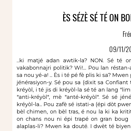
ÈS SÉZÈ SÉ TÉ ON BO
Fré
09/11/2
...ki matjé adan awtik-la? NON. Sé té 
vakabonnajri politik? Wi!.... Pou lan résta
sa nou yé-a! ... Ès i té pé fè plis ki sa? Mwe
jénérasiyon-y. Sé pou sa (dixit sa Confiant
kréyòl, i té jis di kréyòl-la sé té an lang "l
"anti-kréyòl", mè "anté-kréyòl". Sé sé jén
kréyòl-la... Pou zafè sé istati-a (épi dòt pw
bèl chimen, on bèl tras, é nou la ki ka kri
on chans nou ni épi trapé on gran boug k
alaplas-li? Mwen ka douté. I dwèt té biyen 