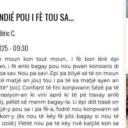
NDIÉ POU I FÈ TOU SA...
déric C.
025 - 09:30
on moun kon tout moun... I fè bon lérè épi
n-an, i fè anlo bagay pou nou pwan konsians di
n pa sav. Nou pa sav!...Épi pa bliyé sé té on moun
 té matjé an jou) tou i pa té ka matjé ayen an
imité" (sic). Confiant té fini konpwann Sézè pa té
érasiyon-an ki vini apré ki té pé travay anlè
en), pétèt sé menm bagay-la. Li épi dòt trasé on
titjé-y pou sa i pa fè-a, fodré nou konpwann sé
on-y (ès nou té kèy fè plis bagay si nou té
izolé.) Pétèt nou pa té kèy rivé katjilé kon sa