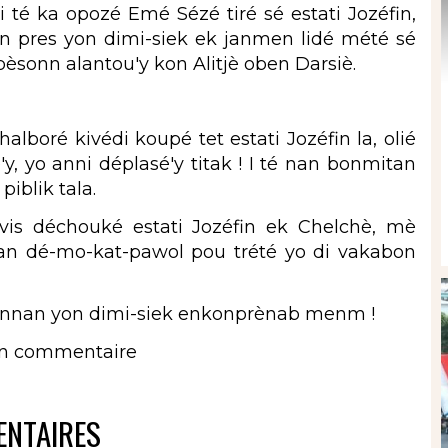
i té ka opozé Emé Sézé tiré sé estati Jozéfin,
n pres yon dimi-siek ek janmen lidé mété sé
i pèsonn alantou'y kon Alitjè oben Darsiè.
lboré kivédi koupé tet estati Jozéfin la, olié
y, yo anni déplasé'y titak ! I té nan bonmitan
iblik tala.
is déchouké estati Jozéfin ek Chelchè, mè
é an dé-mo-kat-pawol pou trété yo di vakabon
nnan yon dimi-siek enkonprènab menm !
un commentaire
NTAIRES