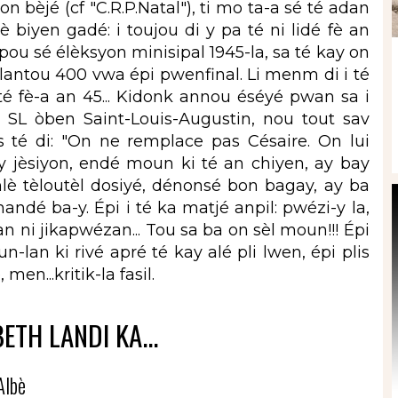
n bèjé (cf "C.R.P.Natal"), ti mo ta-a sé té adan
 biyen gadé: i toujou di y pa té ni lidé fè an
la pou sé élèksyon minisipal 1945-la, sa té kay on
lantou 400 vwa épi pwenfinal. Li menm di i té
 té fè-a an 45... Kidonk annou éséyé pwan sa i
 SL òben Saint-Louis-Augustin, nou tout sav
s té di: "On ne remplace pas Césaire. On lui
ay jèsiyon, endé moun ki té an chiyen, ay bay
lè tèloutèl dosiyé, dénonsé bon bagay, ay ba
dé ba-y. Épi i té ka matjé anpil: pwézi-y la,
n ni jikapwézan... Tou sa ba on sèl moun!!! Épi
-lan ki rivé apré té kay alé pli lwen, épi plis
en...kritik-la fasil.
BETH LANDI KA...
Albè