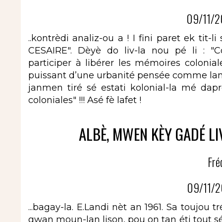
09/11/2
..kontrèdi analiz-ou a ! I fini paret ek 
CESAIRE". Dèyè do liv-la nou pé li : "
participer à libérer les mémoires colonia
puissant d’une urbanité pensée comme langa
janmen tiré sé estati kolonial-la mé dap
coloniales" !!! Asé fè lafet !
ALBÈ, MWEN KÈY GADÉ LIV
Fré
09/11/2
...bagay-la. E.Landi nèt an 1961. Sa toujou t
gwan moun-lan lison, pou on tan éti tout sé