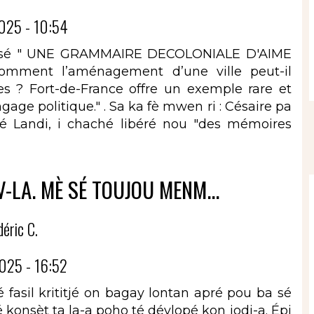
025 - 10:54
tit-li sé " UNE GRAMMAIRE DECOLONIALE D'AIME
Comment l’aménagement d’une ville peut-il
les ? Fort-de-France offre un exemple rare et
ge politique." . Sa ka fè mwen ri : Césaire pa
ré Landi, i chaché libéré nou "des mémoires
-LA. MÈ SÉ TOUJOU MENM...
déric C.
025 - 16:52
ré fasil krititjé on bagay lontan apré pou ba sé
 konsèt ta la-a poho té dévlopé kon jodi-a. Épi