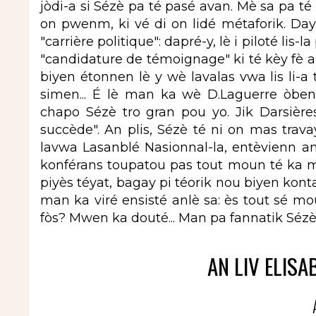
jòdi-a si Sézè pa té pasé avan. Mè sa pa té o
on pwenm, ki vé di on lidé métaforik. Dayè
"carrière politique": dapré-y, lè i piloté lis-
"candidature de témoignage" ki té kèy fè a
biyen étonnen lè y wè lavalas vwa lis li-a
simen... É lè man ka wè D.Laguerre òben
chapo Sézè tro gran pou yo. Jik Darsière
succède". An plis, Sézè té ni on mas trav
lavwa Lasanblé Nasionnal-la, entèvienn an
konférans toupatou pas tout moun té ka man
piyès téyat, bagay pi téorik nou biyen konta
man ka viré ensisté anlè sa: ès tout sé moun
fòs? Mwen ka douté... Man pa fannatik Sézè, m
AN LIV ELISA