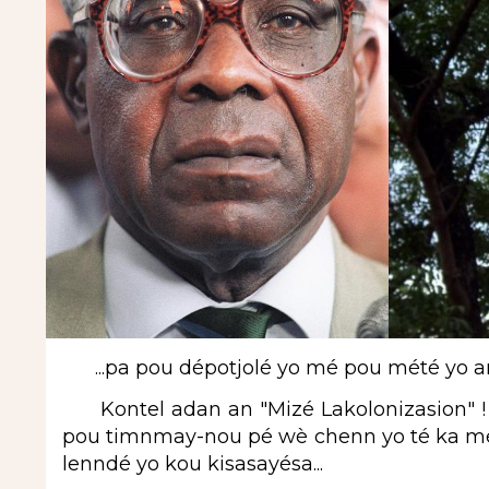
...pa pou dépotjolé yo mé pou mété yo an 
Kontel adan an "Mizé Lakolonizasion" ! 
pou timnmay-nou pé wè chenn yo té ka mété
lenndé yo kou kisasayésa...