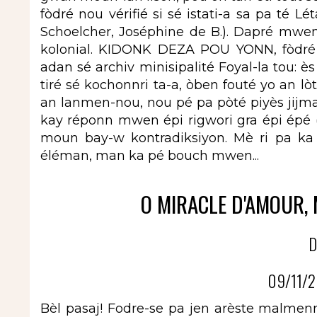
fòdré nou vérifié si sé istati-a sa pa té Lé
Schoelcher, Joséphine de B.). Dapré mwen
kolonial. KIDONK DEZA POU YONN, fòdré g
adan sé archiv minisipalité Foyal-la tou: è
tiré sé kochonnri ta-a, òben fouté yo an lòt
an lanmen-nou, nou pé pa pòté piyès jijman s
kay réponn mwen épi rigwori gra épi épé 
moun bay-w kontradiksiyon. Mè ri pa k
éléman, man ka pé bouch mwen...
O MIRACLE D'AMOUR,
D
09/11/2
Bèl pasaj! Fodre-se pa jen arèste malmenn