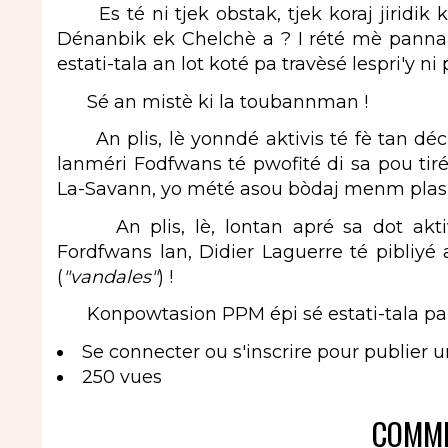
Es té ni tjek obstak, tjek koraj jiridik k
Dénanbik ek Chelchè a ? I rété mè panna
estati-tala an lot koté pa travèsé lespri'y n
Sé an mistè ki la toubannman !
An plis, lè yonndé aktivis té fè tan décha
lanméri Fodfwans té pwofité di sa pou tiré'
La-Savann, yo mété asou bòdaj menm plas p
An plis, lè, lontan apré sa dot aktiv
Fordfwans lan, Didier Laguerre té pibliy
(
"vandales"
) !
Konpowtasion PPM épi sé estati-tala pa
Se connecter
ou
s'inscrire
pour publier 
250 vues
COMME