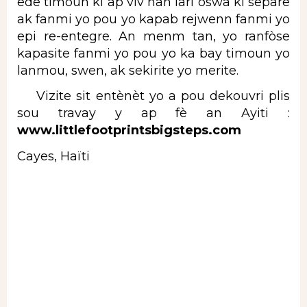
ede timoun ki ap viv nan lari oswa ki separe
ak fanmi yo pou yo kapab rejwenn fanmi yo
epi re-entegre. An menm tan, yo ranfòse
kapasite fanmi yo pou yo ka bay timoun yo
lanmou, swen, ak sekirite yo merite.
Vizite sit entènèt yo a pou dekouvri plis
sou travay y ap fè an Ayiti :
www.littlefootprintsbigsteps.com
Cayes, Haïti