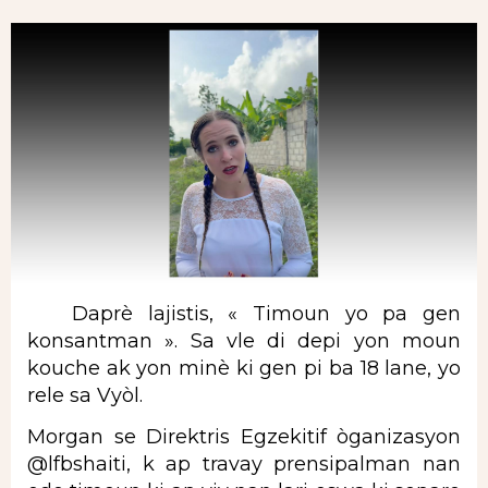
Daprè lajistis, « Timoun yo pa gen
konsantman ». Sa vle di depi yon moun
kouche ak yon minè ki gen pi ba 18 lane, yo
rele sa Vyòl.
Morgan se Direktris Egzekitif òganizasyon
@lfbshaiti, k ap travay prensipalman nan