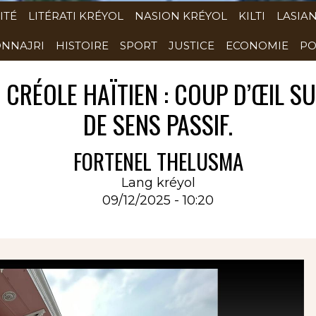
ITÉ
LITÉRATI KRÉYOL
NASION KRÉYOL
KILTI
LASIA
NNAJRI
HISTOIRE
SPORT
JUSTICE
ECONOMIE
PO
EN CRÉOLE HAÏTIEN : COUP D’ŒIL 
DE SENS PASSIF.
FORTENEL THELUSMA
Lang kréyol
09/12/2025 - 10:20