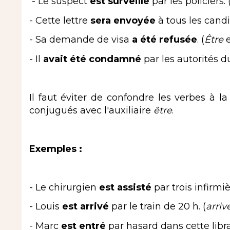
- Le suspect
est surveillé
par les policiers. 
- Cette lettre
sera envoyée
à tous les candi
- Sa demande de visa
a été refusée
. (
Être
e
- Il
avait été condamné
par les autorités du
Il faut éviter de confondre les verbes à la
conjugués avec l'auxiliaire
être
.
Exemples :
- Le chirurgien
est assisté
par trois infirmiè
- Louis
est arrivé
par le train de 20 h. (
arriv
- Marc
est entré
par hasard dans cette librai