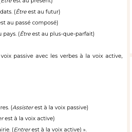
(
Être
est au présent)
dats. (
Être
est au futur)
st au passé composé)
 pays. (
Être
est au plus-que-parfait)
 voix passive avec les verbes à la voix active,
res. (
Assister
est à la voix passive)
er
est à la voix active)
rie. (
Entrer
est à la voix active) ».