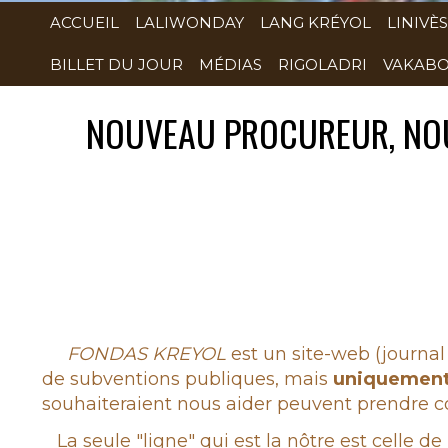
ACCUEIL
LALIWONDAY
LANG KRÉYOL
LINIVÈS
BILLET DU JOUR
MÉDIAS
RIGOLADRI
VAKABO
NOUVEAU PROCUREUR, NOU
Rubrique
FONDAS KREYOL
est un site-web (journal 
de subventions publiques, mais
uniquemen
souhaiteraient nous aider peuvent prendre co
La seule "ligne" qui est la nôtre est celle de