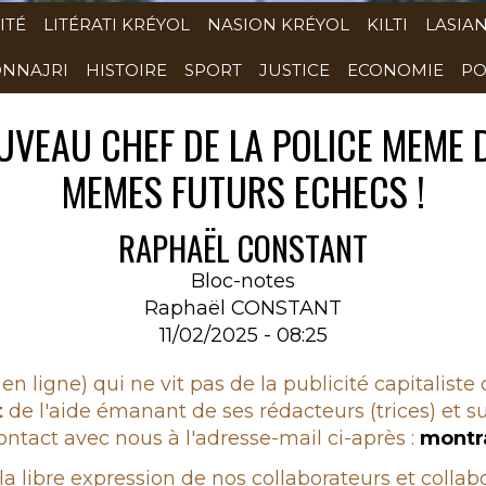
ITÉ
LITÉRATI KRÉYOL
NASION KRÉYOL
KILTI
LASIA
NNAJRI
HISTOIRE
SPORT
JUSTICE
ECONOMIE
PO
VEAU CHEF DE LA POLICE MEME D
MEMES FUTURS ECHECS !
RAPHAËL CONSTANT
Bloc-notes
Raphaël CONSTANT
11/02/2025 - 08:25
en ligne) qui ne vit pas de la publicité capitaliste
t
de l'aide émanant de ses rédacteurs (trices) et su
ntact avec nous à l'adresse-mail ci-après :
montr
 la libre expression de nos collaborateurs et colla