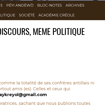
NS
PÉYI ANDÈWÒ
BLOC-NOTES
ARCHIVES
LITIQUE
SOCIÉTÉ
ACADÉMIE CRÉOLE
ISCOURS, MEME POLITIQUE
 comme la totalité de ses confrères antillais ni
rtout amis (es). Celles et ceux qui
aykreyol@gmail.com
boratrices, sachant que nous publions toutes