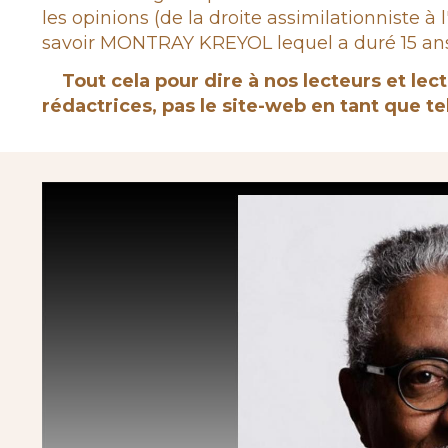
les opinions (de la droite assimilationniste
savoir MONTRAY KREYOL lequel a duré 15 ans 
Tout cela pour dire à nos lecteurs et lect
rédactrices, pas le site-web en tant que tel