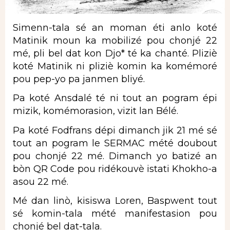
Simenn-tala sé an moman éti anlo koté
Matinik moun ka mobilizé pou chonjé 22
mé, pli bel dat kon Djo* té ka chanté. Pliziè
koté Matinik ni pliziè komin ka komémoré
pou pep-yo pa janmen bliyé.
Pa koté Ansdalé té ni tout an pogram épi
mizik, komémorasion, vizit lan Bélé.
Pa koté Fodfrans dépi dimanch jik 21 mé sé
tout an pogram le SERMAC mété doubout
pou chonjé 22 mé. Dimanch yo batizé an
bòn QR Code pou ridékouvè istati Khokho-a
asou 22 mé.
Mé dan linò, kisiswa Loren, Baspwent tout
sé komin-tala mété manifestasion pou
chonjé bel dat-tala.