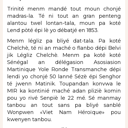
Trinité menm mandé tout moun chonjé
madras-la. Té ni tout an gran penteng
alantou twel lontan-tala, moun pa koté
Lend pòté épi lè yo débatjé en 1853.
Menm légliz pa bliyé dat-tala. Pa koté
Chelchè, té ni an maché o flanbo dépi Belvi
jik Légliz Chelchè. Menm pa koté koté
Sénégal an délégasion Asosiasion
Martinique Yole Ronde Transmanche dépi
lendi yo chonjé 50 lanné Sézè épi Senghor
té jwenn Matinik. Toupandan konvwa le
MIR ka kontinié maché adan pliziè komin
pou yo rivé Senpiè le 22 mé. Sé manmay
tanbou an tout sans pa bliyé sanblé
Wonpwen «Viet Nam Héroïque» pou
kwenyen tanbou.