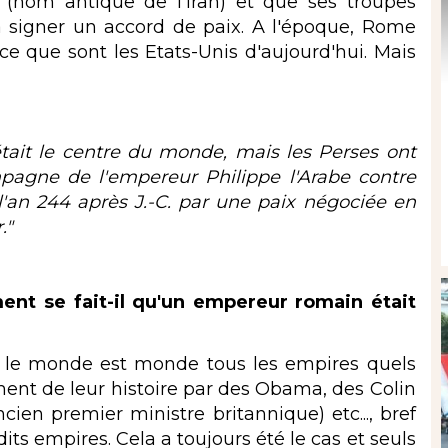
e (nom antique de l'Iran) et que ses troupes
à signer un accord de paix. A l'époque, Rome
e que sont les Etats-Unis d'aujourd'hui. Mais
t le centre du monde, mais les Perses ont
mpagne de l'empereur Philippe l'Arabe contre
 l'an 244 après J.-C. par une paix négociée en
."
nt se fait-il qu'un empereur romain était
le monde est monde tous les empires quels
oment de leur histoire par des Obama, des Colin
ien premier ministre britannique) etc..., bref
its empires. Cela a toujours été le cas et seuls