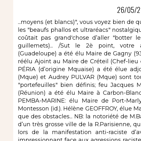
26/05/2
...moyens (et blancs)", vous voyez bien de qui
les "beaufs phallos et ultraréacs" nostalg
coûtait pas grand'chose d’aller "botter 
guillemets)... /Sut le 2è point, votr
(Guadeloupe) a été élu Maire de Gagny (93)
réélu Ajoint au Maire de Créteil (Chef-lieu 
PÉRIA (d’origine Mquaise) a été élue adj
(Mque) et Audrey PULVAR (Mque) sont tou
"portefeuilles" bien définis; feu Jacques M
(Réunion) a été élu Maire à Carbon-Blanc 
PEMBA-MARINE: élu Maire de Port-Marly 
Montesson (id.). Hélène GEOFFROY, élue Mai
que des obstacles... NB: la notoriété de M.B
d’un très grosse ville de la R.Parisienne, q
lors de la manifestation anti-raciste d’
impressionnant face aux agressions racistes 