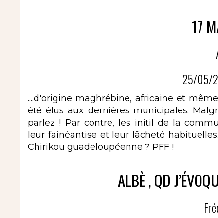
17 M
25/05/2
....d'origine maghrébine, africaine et mêm
été élus aux dernières municipales. Malg
parlez ! Par contre, les initil de la com
leur fainéantise et leur lâcheté habituelle
Chirikou guadeloupéenne ? PFF !
ALBÈ , QD J’ÉVOQU
Fré