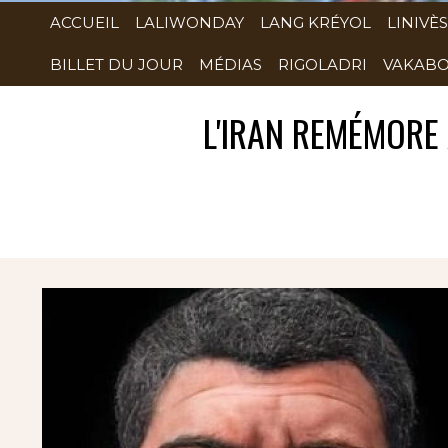
ACCUEIL
LALIWONDAY
LANG KRÉYOL
LINIVÈS
BILLET DU JOUR
MÉDIAS
RIGOLADRI
VAKABO
L'IRAN REMÉMORE 
Rubrique