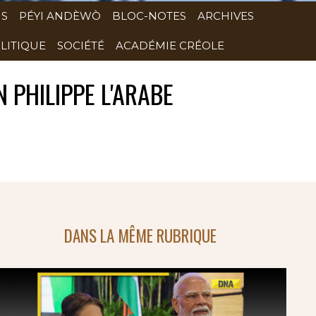
NS
PÉYI ANDÈWÒ
BLOC-NOTES
ARCHIVES
LITIQUE
SOCIÉTÉ
ACADÉMIE CRÉOLE
 PHILIPPE L'ARABE
DANS LA MÊME RUBRIQUE