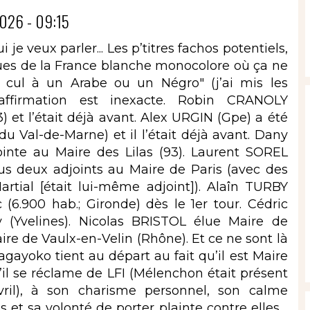
026 - 09:15
 je veux parler... Les p’titres fachos potentiels,
iques de la France blanche monocolore où ça ne
le cul à un Arabe ou un Négro" (j’ai mis les
e affirmation est inexacte. Robin CRANOLY
 et l’était déjà avant. Alex URGIN (Gpe) a été
du Val-de-Marne) et il l’était déjà avant. Dany
ointe au Maire des Lilas (93). Laurent SOREL
s deux adjoints au Maire de Paris (avec des
artial [était lui-même adjoint]). Alaîn TURBY
(6.900 hab.; Gironde) dès le 1er tour. Cédric
(Yvelines). Nicolas BRISTOL élue Maire de
re de Vaulx-en-Velin (Rhône). Et ce ne sont là
agayoko tient au départ au fait qu’il est Maire
u’il se réclame de LFI (Mélenchon était présent
avril), à son charisme personnel, son calme
et sa volonté de porter plainte contre elles. .