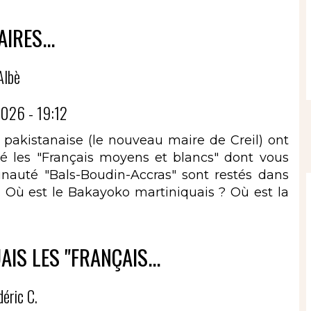
AIRES...
Albè
026 - 19:12
e pakistanaise (le nouveau maire de Creil) ont
ré les "Français moyens et blancs" dont vous
munauté "Bals-Boudin-Accras" sont restés dans
s. Où est le Bakayoko martiniquais ? Où est la
AIS LES "FRANÇAIS...
déric C.