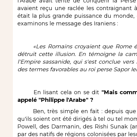
l'Arabe avait tenté de conquérir la Pers
avaient reçu une raclée les contraignant 
était la plus grande puissance du monde, c
examinons le message des Iraniens :
«Les Romains croyaient que Rome étai
détruit cette illusion. En témoigne la ca
l'Empire sassanide, qui s'est conclue vers
des termes favorables au roi perse Sapor Ier
En lisant cela on se dit
"Mais comme
appelé "Philippe l'Arabe" ?
Ben, très simple en fait : depuis que 
qu'ils soient ont été dirigés à tel ou tel m
Powell, des Darmanin, des Rishi Sunak (anc
par des natifs de régions colonisées par lesd