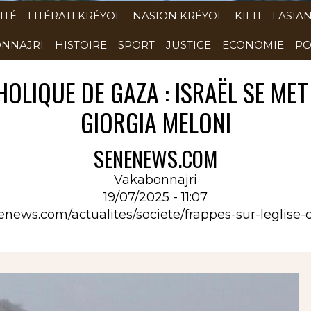
ITÉ
LITÉRATI KRÉYOL
NASION KRÉYOL
KILTI
LASIA
NNAJRI
HISTOIRE
SPORT
JUSTICE
ECONOMIE
PO
OLIQUE DE GAZA : ISRAËL SE MET
GIORGIA MELONI
SENENEWS.COM
Vakabonnajri
19/07/2025 - 11:07
enews.com/actualites/societe/frappes-sur-leglise-