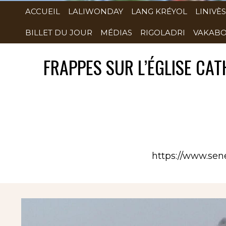
ACCUEIL
LALIWONDAY
LANG KRÉYOL
LINIVÈS
BILLET DU JOUR
MÉDIAS
RIGOLADRI
VAKABO
FRAPPES SUR L’ÉGLISE CATH
https://www.sen
Rubrique