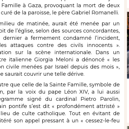
e Famille à Gaza, provoquant la mort de deux
 curé de la paroisse, le père Gabriel Romanelli.
n milieu de matinée, aurait été menée par un
toit de l’église, selon des sources concordantes,
Ce dernier a fermement condamné l’incident,
les attaques contre des civils innocents ».
tion sur la scène internationale. Dans un
re italienne Giorgia Meloni a dénoncé « les
n civile menées par Israël depuis des mois »,
e saurait couvrir une telle dérive.
autre que celle de la Sainte Famille, symbole de
n, par la voix du
pape Léon XIV
, a lui aussi
égramme signé du cardinal Pietro Parolin,
ain pontife s’est dit « profondément attristé »
 lieu de culte catholique. Tout en évitant de
itéré son appel pressant à un « cessez-le-feu