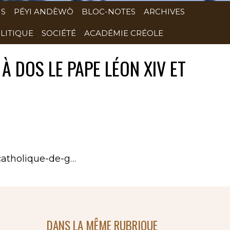
NS
PÉYI ANDÈWÒ
BLOC-NOTES
ARCHIVES
LITIQUE
SOCIÉTÉ
ACADÉMIE CRÉOLE
 À DOS LE PAPE LÉON XIV ET
catholique-de-g…
DANS LA MÊME RUBRIQUE