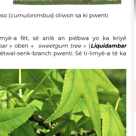
so (
cumulonimbus
) oliwon sa ki pwenti
myè-a fèt, sé anlè an piébwa yo ka kriyé
bar
» oben «
sweetgum tree
» (
Liquidambar
twal-senk-branch pwenti. Sé ti-limyè-a té ka