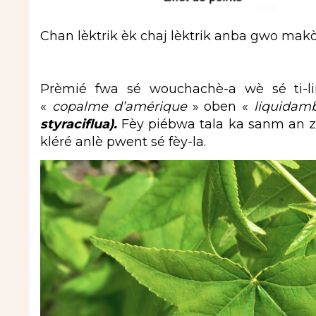
Chan lèktrik èk chaj lèktrik anba gwo makò
Prèmié fwa sé wouchachè-a wè sé ti-li
«
copalme d’amérique
» oben «
liquidam
styraciflua).
Fèy piébwa tala ka sanm an zé
kléré anlè pwent sé fèy-la.