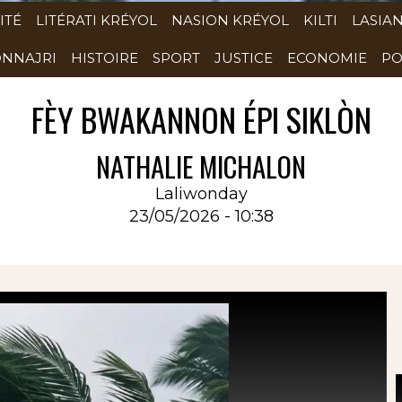
ITÉ
LITÉRATI KRÉYOL
NASION KRÉYOL
KILTI
LASIA
NNAJRI
HISTOIRE
SPORT
JUSTICE
ECONOMIE
PO
FÈY BWAKANNON ÉPI SIKLÒN
NATHALIE MICHALON
Laliwonday
23/05/2026 - 10:38