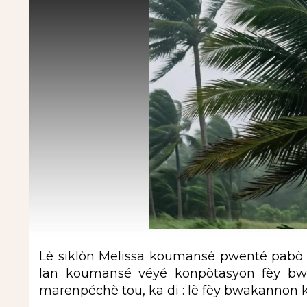
Lè siklòn Melissa koumansé pwenté pabò
lan koumansé véyé konpòtasyon fèy bwak
marenpéchè tou, ka di : lè fèy bwakannon ka