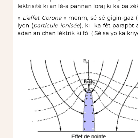
lektrisité ki an lè-a pannan loraj ki ka ba zé
«
L’effet Corona
» menm, sé sé gigin-gaz (
iyon (
particule ionisée
), ki ka fèt parapòt
adan an chan lèktrik ki fò ( Sé sa yo ka kri