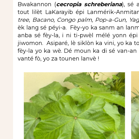
Bwakannon (
cecropia schreberiana
), sé
tout lilèt LaKarayib épi Lanmérik-Anmita
tree
,
Bacano, Congo palm, Pop-a-Gun,
Ya
èk lang sé péyi-a. Fèy-yo ka sanm an lanmen
anba sé fèy-la, i ni ti-pwèl mélé yonn épi 
jiwomon. Asiparé, lè siklòn ka vini, yo ka
fèy-la yo ka wè. Dé moun ka di sé van-an
vanté fò, yo za tounen lanvè !