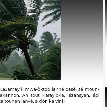
 LaJamayik mwa-òktob lanné pasé, sé moun-
annon. An tout Karayib-la, lézansyen, épi
 tounen lanvè, siklòn ka vini !