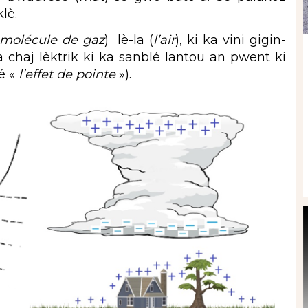
klè.
molécule de gaz
) lè-la (
l’air
), ki ka vini gigin-
 a chaj lèktrik ki ka sanblé lantou an pwent ki
yé «
l’effet de pointe
»).