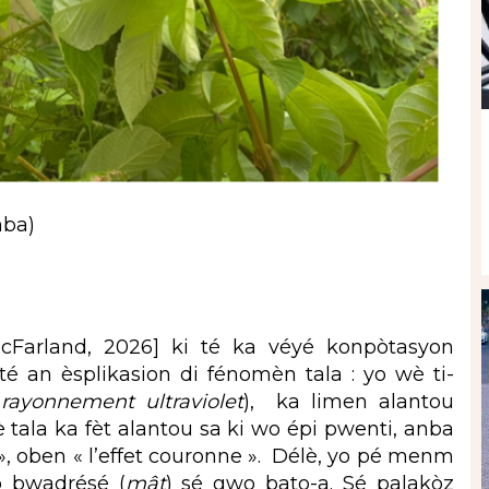
nba)
cFarland, 2026] ki té ka véyé konpòtasyon
é an èsplikasion di fénomèn tala : yo wè ti-
(
rayonnement ultraviolet
), ka limen alantou
 tala ka fèt alantou sa ki wo épi pwenti, anba
na », oben « l’effet couronne ». Délè, yo pé menm
 bwadrésé (
mât
) sé gwo bato-a. Sé palakòz