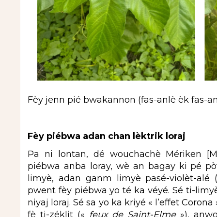
Fèy jenn pié bwakannon (fas-anlè èk fas-a
Fèy piébwa adan chan lèktrik loraj
Pa ni lontan, dé wouchachè Mériken [M
piébwa anba loray, wè an bagay ki pé pòt
limyè, adan ganm limyè pasé-violèt-alé 
pwent fèy piébwa yo té ka véyé. Sé ti-limyè
niyaj loraj. Sé sa yo ka kriyé « l’effet Coro
fè ti-zéklit («
feux de Saint-Elme
»), anwo