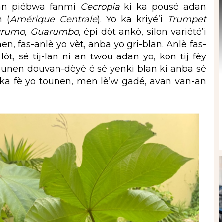
 an piébwa fanmi
Cecropia
ki ka pousé adan
n (
Amérique Centrale
). Yo ka kriyé’i
Trumpet
grumo
,
Guarumbo
, épi dòt ankò, silon variété’i
, fas-anlè yo vèt, anba yo gri-blan. Anlè fas-
lòt, sé tij-lan ni an twou adan yo, kon tij fèy
 tounen douvan-dèyè é sé yenki blan ki anba sé
 ka fè yo tounen, men lè’w gadé, avan van-an