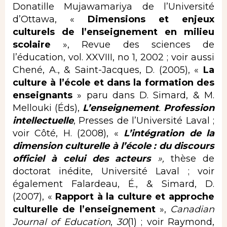
Donatille Mujawamariya de l’Université
d’Ottawa, «
Dimensions et enjeux
culturels de l’enseignement en milieu
scolaire
», Revue des sciences de
l’éducation, vol. XXVIII, no 1, 2002 ; voir aussi
Chené, A., & Saint-Jacques, D. (2005), «
La
culture à l’école et dans la formation des
enseignants
» paru dans D. Simard, & M.
Mellouki (Éds),
L’enseignement
.
Profession
intellectuelle
, Presses de l’Université Laval ;
voir Côté, H. (2008), «
L’intégration de la
dimension culturelle à l’école : du discours
officiel à celui des acteurs
»,
thèse de
doctorat inédite, Université Laval ; voir
également Falardeau, É., & Simard, D.
(2007), «
Rapport à la culture et approche
culturelle de l’enseignement
»,
Canadian
Journal of Education
,
30
(1) ; voir Raymond,