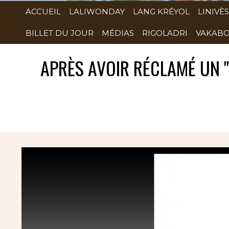
ACCUEIL
LALIWONDAY
LANG KRÉYOL
LINIVÈS
BILLET DU JOUR
MÉDIAS
RIGOLADRI
VAKABO
APRÈS AVOIR RÉCLAMÉ UN "P
Rubrique