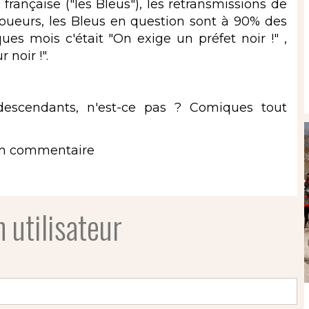
française ("les Bleus"), les retransmissions de
 joueurs, les Bleus en question sont à 90% des
lques mois c'était "On exige un préfet noir !" ,
 noir !".
scendants, n'est-ce pas ? Comiques tout
un commentaire
 utilisateur