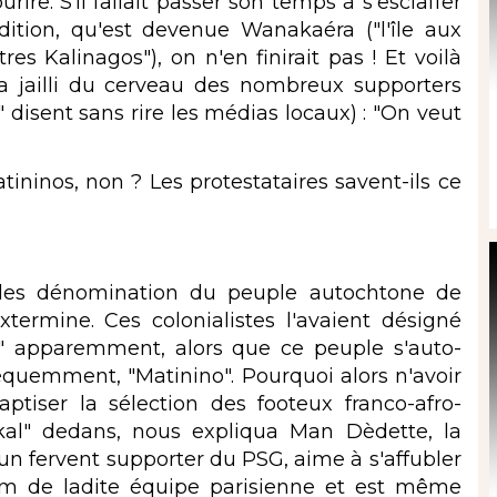
re. S'il fallait passer son temps à s'esclaffer
dition, qu'est devenue Wanakaéra ("l'île aux
s Kalinagos"), on n'en finirait pas ! Et voilà
a jailli du cerveau des nombreux supporters
 disent sans rire les médias locaux) : "On veut
ininos, non ? Les protestataires savent-ils ce
des dénomination du peuple autochtone de
termine. Ces colonialistes l'avaient désigné
" apparemment, alors que ce peuple s'auto-
équemment, "Matinino". Pourquoi alors n'avoir
aptiser la sélection des footeux franco-afro-
kal" dedans, nous expliqua Man Dèdette, la
n fervent supporter du PSG, aime à s'affubler
nom de ladite équipe parisienne et est même