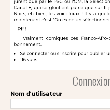
jurent que par le PSG ou l'OM, la Sélection 
Canal +, qui se glorifient parce que sur 11
Noirs, eh bien, les voici furax ! Il y a que
maintenant c'est "On exige un sélectionneur
Pff !
Vraiment comiques ces Franco-Afro-de
bonnement...
Se connecter
ou
s'inscrire
pour publier 
116 vues
Connexion
Nom d'utilisateur