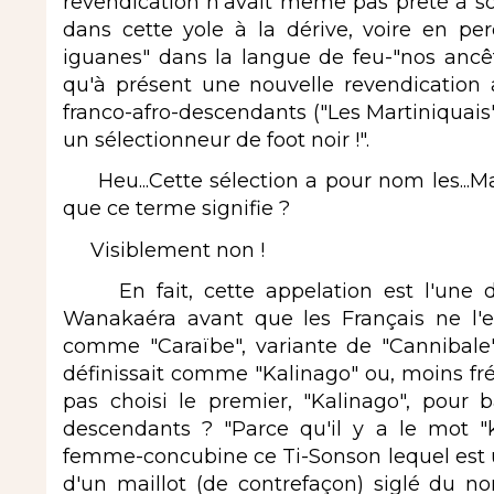
revendication n'avait même pas prêté à souri
dans cette yole à la dérive, voire en per
iguanes" dans la langue de feu-"nos ancêtre
qu'à présent une nouvelle revendication 
franco-afro-descendants ("Les Martiniquais"
un sélectionneur de foot noir !".
Heu...Cette sélection a pour nom les...Mat
que ce terme signifie ?
Visiblement non !
En fait, cette appelation est l'une 
Wanakaéra avant que les Français ne l'ex
comme "Caraïbe", variante de "Cannibale
définissait comme "Kalinago" ou, moins fr
pas choisi le premier, "Kalinago", pour b
descendants ? "Parce qu'il y a le mot "
femme-concubine ce Ti-Sonson lequel est u
d'un maillot (de contrefaçon) siglé du 