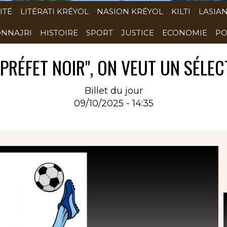
ITÉ
LITÉRATI KRÉYOL
NASION KRÉYOL
KILTI
LASIA
NNAJRI
HISTOIRE
SPORT
JUSTICE
ECONOMIE
PO
RÉFET NOIR", ON VEUT UN SÉLECT
Billet du jour
09/10/2025 - 14:35