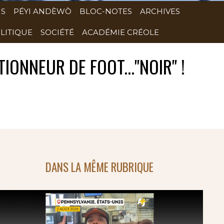
NS
PÉYI ANDÈWÒ
BLOC-NOTES
ARCHIVES
LITIQUE
SOCIÉTÉ
ACADÉMIE CRÉOLE
IONNEUR DE FOOT..."NOIR" !
DANS LA MÊME RUBRIQUE