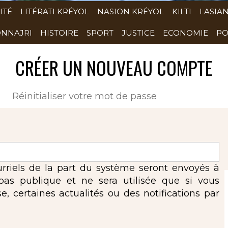
ITÉ
LITÉRATI KRÉYOL
NASION KRÉYOL
KILTI
LASIA
NNAJRI
HISTOIRE
SPORT
JUSTICE
ECONOMIE
PO
CRÉER UN NOUVEAU COMPTE
(onglet actif)
Réinitialiser votre mot de passe
urriels de la part du système seront envoyés à
 pas publique et ne sera utilisée que si vous
 certaines actualités ou des notifications par