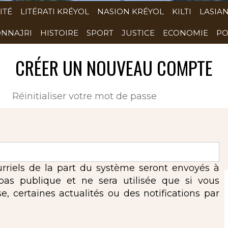
ITÉ
LITÉRATI KRÉYOL
NASION KRÉYOL
KILTI
LASIA
NNAJRI
HISTOIRE
SPORT
JUSTICE
ECONOMIE
PO
CRÉER UN NOUVEAU COMPTE
(onglet actif)
Réinitialiser votre mot de passe
urriels de la part du système seront envoyés à
 pas publique et ne sera utilisée que si vous
 certaines actualités ou des notifications par