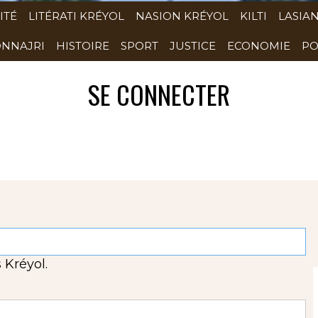
ITÉ
LITÉRATI KRÉYOL
NASION KRÉYOL
KILTI
LASIA
NNAJRI
HISTOIRE
SPORT
JUSTICE
ECONOMIE
PO
SE CONNECTER
 Kréyol.