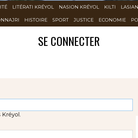
ITÉ
LITÉRATI KRÉYOL
NASION KRÉYOL
KILTI
LASIA
NNAJRI
HISTOIRE
SPORT
JUSTICE
ECONOMIE
PO
SE CONNECTER
 Kréyol.