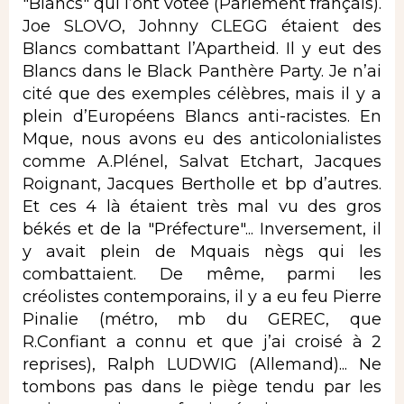
"Blancs" qui l’ont votée (Parlement français).
Joe SLOVO, Johnny CLEGG étaient des
Blancs combattant l’Apartheid. Il y eut des
Blancs dans le Black Panthère Party. Je n’ai
cité que des exemples célèbres, mais il y a
plein d’Européens Blancs anti-racistes. En
Mque, nous avons eu des anticolonialistes
comme A.Plénel, Salvat Etchart, Jacques
Roignant, Jacques Bertholle et bp d’autres.
Et ces 4 là étaient très mal vu des gros
békés et de la "Préfecture"... Inversement, il
y avait plein de Mquais nègs qui les
combattaient. De même, parmi les
créolistes contemporains, il y a eu feu Pierre
Pinalie (métro, mb du GEREC, que
R.Confiant a connu et que j’ai croisé à 2
reprises), Ralph LUDWIG (Allemand)... Ne
tombons pas dans le piège tendu par les