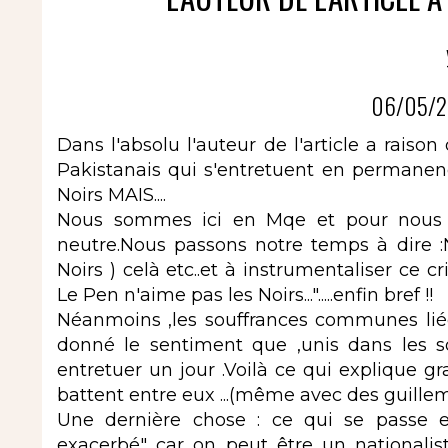
06/05/2
Dans l'absolu l'auteur de l'article a raiso
Pakistanais qui s'entretuent en permanenc
Noirs MAIS....
Nous sommes ici en Mqe et pour nous l
neutre.Nous passons notre temps à dire :
Noirs ) celà etc..et à instrumentaliser ce 
Le Pen n'aime pas les Noirs...".....enfin bref !!
Néanmoins ,les souffrances communes liées
donné le sentiment que ,unis dans les so
entretuer un jour .Voilà ce qui explique g
battent entre eux ...(même avec des guille
Une dernière chose : ce qui se passe 
exacerbé" car on peut être un national