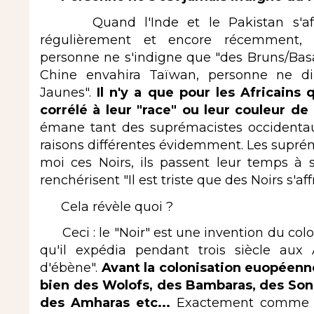
Quand l'Inde et le Pakistan s'a
régulièrement et encore récemment, 
personne ne s'indigne que "des Bruns/Bas
Chine envahira Taïwan, personne ne di
Jaunes".
Il n'y a que pour les Africain
corrélé à leur "race" ou leur couleur d
émane tant des suprémacistes occidentau
raisons différentes évidemment. Les supré
moi ces Noirs, ils passent leur temps à s
renchérisent "Il est triste que des Noirs s'af
Cela révèle quoi ?
Ceci : le "Noir" est une invention du col
qu'il expédia pendant trois siècle aux A
d'ébène".
Avant la colonisation euopéenne,
bien des Wolofs, des Bambaras, des Soni
des Amharas etc...
Exactement comme en