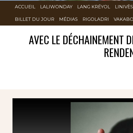
ACCUEIL
LALIWONDAY
LANG KRÉYOL
LINIVÈS
BILLET DU JOUR
MÉDIAS
RIGOLADRI
VAKABO
AVEC LE DÉCHAINEMENT D
RENDEN
Rubrique