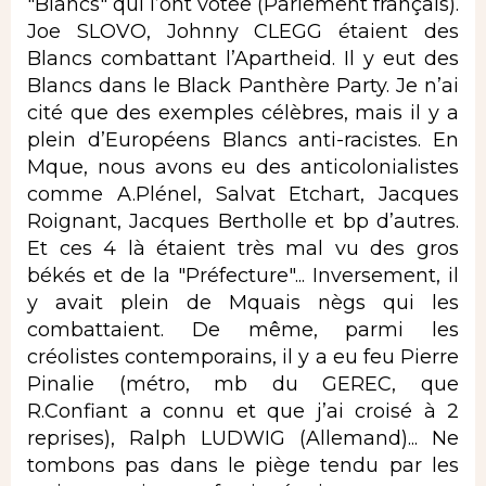
"Blancs" qui l’ont votée (Parlement français).
Joe SLOVO, Johnny CLEGG étaient des
Blancs combattant l’Apartheid. Il y eut des
Blancs dans le Black Panthère Party. Je n’ai
cité que des exemples célèbres, mais il y a
plein d’Européens Blancs anti-racistes. En
Mque, nous avons eu des anticolonialistes
comme A.Plénel, Salvat Etchart, Jacques
Roignant, Jacques Bertholle et bp d’autres.
Et ces 4 là étaient très mal vu des gros
békés et de la "Préfecture"... Inversement, il
y avait plein de Mquais nègs qui les
combattaient. De même, parmi les
créolistes contemporains, il y a eu feu Pierre
Pinalie (métro, mb du GEREC, que
R.Confiant a connu et que j’ai croisé à 2
reprises), Ralph LUDWIG (Allemand)... Ne
tombons pas dans le piège tendu par les